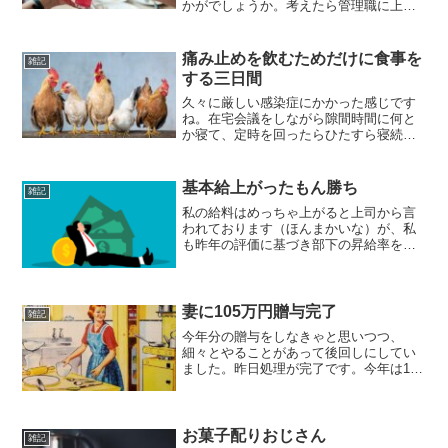
かがでしょうか。考えたら管理職に上が
ったときからずっとコロナ禍でしたの
で、管理職としてまともに飲み会文化を
経験していなかったんですよね。それが
痛み止めを飲むためだけに食事を
雑記
最近、「ちょっと一杯」どん...
する三日間
久々に厳しい感染症にかかった感じです
ね。在宅会議をしながら隙間時間に何と
か寝て、定時を回ったらひたすら寝続け
ています。ようやく起きられるようにな
ってきたかな…。本日の休日出勤はさす
がに取り下げました。人に移すと洒落に
基本給上がったもん勝ち
雑記
ならんので。昔みたいに熱...
私の給料はめっちゃ上がると上司から言
われております（ほんまかいな）が、私
も昨年の評価に基づき部下の昇給率をつ
けております。一覧で見ると、やっぱ若
い人は低いな…基本給で400万円台がおお
い。この子らに4％つけてあげても、16万
円の昇給だからな...
妻に105万円贈与完了
雑記
今年分の贈与をしなきゃと思いつつ、
細々とやることがあって後回しにしてい
ました。昨日処理が完了です。今年は105
万円振込しました。その端数何？という
感じですが、ネットで調べていたら毎年
同じ金額にしない方がいいということな
ので、適当な金額にして...
お菓子配りおじさん
雑記