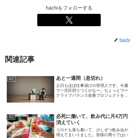
hachiをフォローする
hachi
関連記事
あと一週間（息切れ）
雑記
土日もほぼ仕事漬けの管理人です。今週
で一旦区切りつくかなー。ちょっとワー
クライフバランス改善プロジェクトを放
置しすぎているから、次の週末はそれに
取り組まなきゃいけない気がするけど。
もはやネタでしょ。さすがに年始からず
っと土日無しみたいな生活...
必死に働いて、飲み代に月4万円
雑記
消えていく
コロナも落ち着いて、少しずつ飲み会が
増えてまいりました。皆様の周りではい