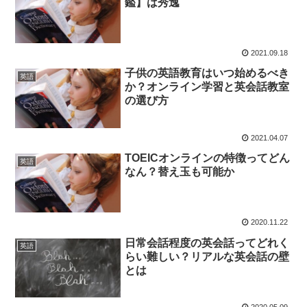
鑑】は秀逸
2021.09.18
子供の英語教育はいつ始めるべき
英語
か？オンライン学習と英会話教室
の選び方
2021.04.07
TOEICオンラインの特徴ってどん
英語
なん？替え玉も可能か
2020.11.22
日常会話程度の英会話ってどれく
英語
らい難しい？リアルな英会話の壁
とは