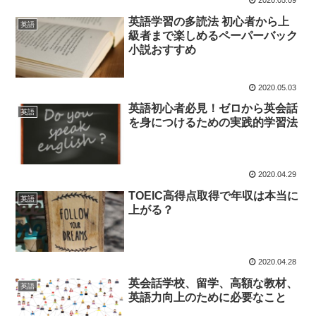
2020.05.09
英語学習の多読法 初心者から上
英語
級者まで楽しめるペーパーバック
小説おすすめ
2020.05.03
英語初心者必見！ゼロから英会話
英語
を身につけるための実践的学習法
2020.04.29
TOEIC高得点取得で年収は本当に
英語
上がる？
2020.04.28
英会話学校、留学、高額な教材、
英語
英語力向上のために必要なこと