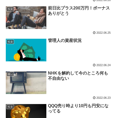
2022.06.26
前日比プラス200万円！ボーナス
投資
ありがとう
2022.06.25
管理人の資産状況
投資
2022.06.24
NHKを解約して今のところ何も
雑記
不自由ない
2022.06.23
QQQ売り時より10円も円安にな
投資
ってる