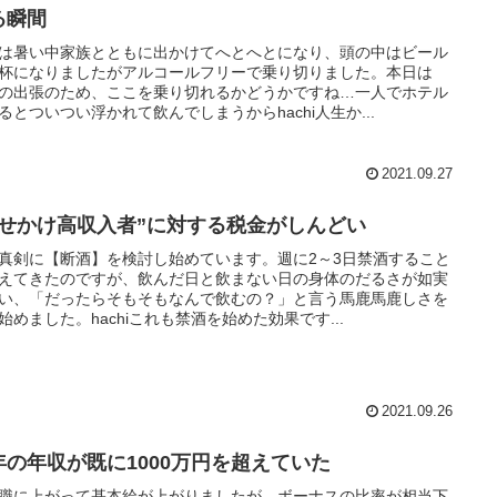
る瞬間
は暑い中家族とともに出かけてへとへとになり、頭の中はビール
杯になりましたがアルコールフリーで乗り切りました。本日は
の出張のため、ここを乗り切れるかどうかですね…一人でホテル
るとついつい浮かれて飲んでしまうからhachi人生か...
2021.09.27
見せかけ高収入者”に対する税金がしんどい
真剣に【断酒】を検討し始めています。週に2～3日禁酒すること
えてきたのですが、飲んだ日と飲まない日の身体のだるさが如実
い、「だったらそもそもなんで飲むの？」と言う馬鹿馬鹿しさを
始めました。hachiこれも禁酒を始めた効果です...
2021.09.26
年の年収が既に1000万円を超えていた
職に上がって基本給が上がりましたが、ボーナスの比率が相当下