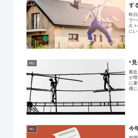
す
昨日
で一
久々
にい
“
雑記
最近
が増
に違
感じ
今
雑記
管理