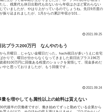
たし、残業代も休日出勤代も出ないから年収はさほど変わらない
じていましたが、やはり上がっているのでしょうね。先日9月度の
が振り込まれましたが、1月からの累計年収が101...
2021.09.25
日比プラス200万円 なんやのもう
から月曜日…じゃない金曜日だった。hachi祝日が多いうえに在宅
ばかりで、曜日が分からなくなってきました前日比プラス196万
資産8100万円に回復ある程度のショックを覚悟して、現金多めだ
いやと思っておりましたが、もう回復です...
2021.09.24
事量を増やしても属性以上の給料は貰えない
30代後半の労働者ですが、働き始めてずっと勤めている企業から
を貰うだけで、そのほかの収入源はありません。ブログからいく