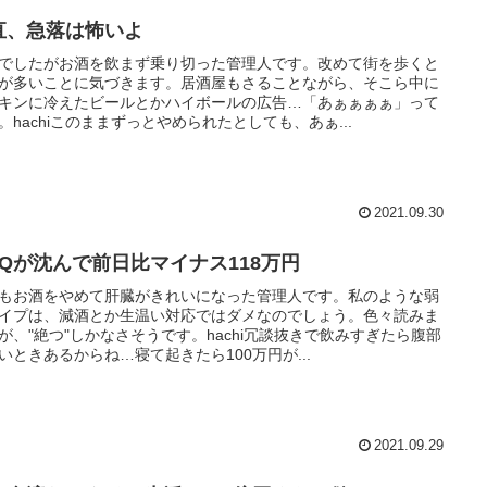
直、急落は怖いよ
でしたがお酒を飲まず乗り切った管理人です。改めて街を歩くと
が多いことに気づきます。居酒屋もさることながら、そこら中に
キンに冷えたビールとかハイボールの広告…「あぁぁぁぁ」って
。hachiこのままずっとやめられたとしても、あぁ...
2021.09.30
QQが沈んで前日比マイナス118万円
もお酒をやめて肝臓がきれいになった管理人です。私のような弱
イプは、減酒とか生温い対応ではダメなのでしょう。色々読みま
が、"絶つ"しかなさそうです。hachi冗談抜きで飲みすぎたら腹部
いときあるからね…寝て起きたら100万円が...
2021.09.29