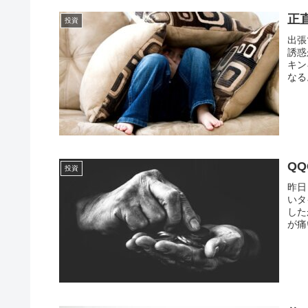
正
投資
出張
誘惑
キン
なる
Q
投資
昨日
いタ
した
が痛