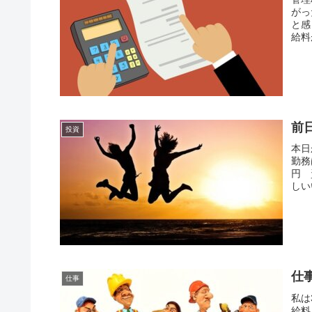
がっ
と感
給料
前
投資
本日
勤務
円 
しい
仕
仕事
私は
給料