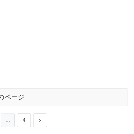
のページ
次
…
4
へ