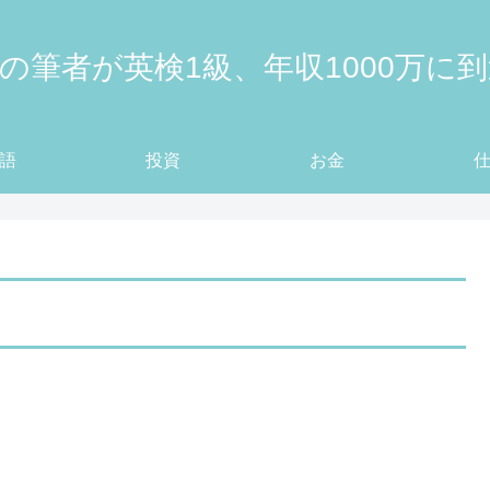
の筆者が英検1級、年収1000万に
語
投資
お金