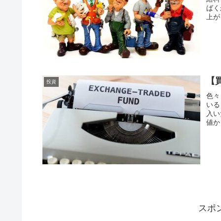
ばく
上が
【
投資
色々
いる
入い
値か
スポ