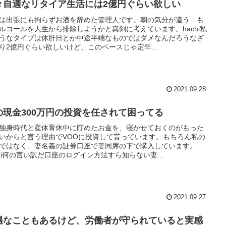
々自適なリタイア生活には2億円ぐらい欲しい
は出張にも拘らずお酒を辞めた管理人です。朝の気分が違う…も
ルコールを人生から排除しようかと真剣に考えています。hachi私
うなタイプは休肝日とか中途半端なものではダメなんだろうなざ
り2億円ぐらい欲しいけど、このペースじゃ定年...
2021.09.28
の現金300万円の投資を任されて困ってる
独身時代と産休育休中に貯めたお金を、寝かせておくのがもった
いからと言う理由でVOOに投資して貰っています。もちろん私の
ではなく、妻名義の証券口座で妻同席の下で購入しています。
chi何の言い訳だ口座のログイン方法すら知らない妻...
2021.09.27
遇なこともあるけど、労働者が守られていると実感