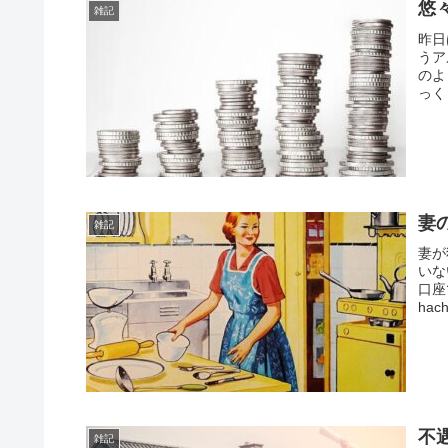
悠
雑記
昨日
うア
のよ
っく
妻
雑記
妻が
いな
口座
ha
不
雑記