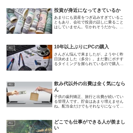
が、もう10年以上保有していることにな
るのかな。もっとかな。その間上がり下
投資が身近になってきているか
雑記
がりはしておりますが、も...
あまりにも資産をつぎ込みすぎているこ
ともあり、会社で投資の話しに乗ること
はしていません。引かれそうだから。同
僚とか部下が話しているところを聞いて
いても、投資の話題になっていることが
多くなってきましたね。昨日もS&P500と
かVYMの話しで部...
10年以上ぶりにPCの購入
雑記
さんざん悩んで来ましたが、ようやく昨
日決めました（多分）。まだ妻にポチす
るタイミングを握られているので購入し
ていませんが、買い物かごには入れてい
ます。VAIOで16万円ぐらいのやつです
ね。結構高いなー。もうPCなんか10年以
上買っていないか...
飲み代以外の出費は全く気になら
雑記
ん
子供の歯列矯正、旅行と出費が続いてい
る管理人です。貯金はあまり増えません
ね。配当金だけでもそれなりになってき
ているので、給与を全部使っても一応何
とかなります。ここに子供の塾代が増え
るので、さすがに妻がパートした方がい
どこでも仕事ができる人が羨まし
雑記
いかと日和り始めています...
い