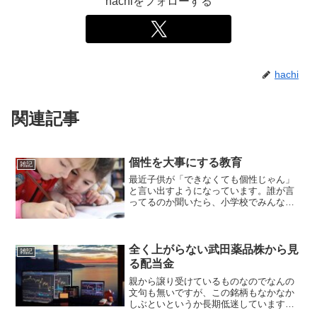
hachiをフォローする
hachi
関連記事
個性を大事にする教育
雑記
最近子供が「できなくても個性じゃん」
と言い出すようになっています。誰が言
ってるのか聞いたら、小学校でみんな言
ってるのだと。できないのは個性じゃな
いと思うんだけどな…。やってないだけ
だろ。得手不得手があって多少の伸びの
スピードは違うと思います...
全く上がらない武田薬品株から見
雑記
る配当金
親から譲り受けているものなのでなんの
文句も無いですが、この銘柄もなかなか
しぶといというか長期低迷しています
ね。コツコツ贈与でいただいております