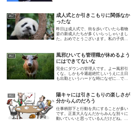
が、十分です。Magic keyboardは多少の
慣れが必要ですね。この...
成人式とか引きこもりに関係なか
雑記
ったな
昨日は成人式で、街を歩いていたら着物
姿の新成人たちが多くいらっしゃいまし
た。おめでとうございます。私の子供は
まだ6歳ですが、次世代の方々が引き続き
住みやすい日本であり続けて欲しいと切
に願います。そのための増税なら受け入
風邪ひいても管理職が休めるよう
雑記
れるよ！さて、引きこも...
にはできてないな
完全にダウンの管理人です。よー風邪引
くな。しかも今週超絶忙しいうえに土日
も出勤というハードな時になぜに…です
わ。大事な時に風邪をひくのは体調管理
がなってない！という人がいますが、私
は嫌いですわ。何してても風邪引くとき
陽キャには引きこもりの楽しさが
雑記
は引くって。家族に移した...
分からんのだろう
仕事柄部下と行動を共にすることが多い
です。正直大人なんだからみんな別々に
動いていいと思っているんだけどね。ど
うしても社内コンプライアンス上、契約
とかそういう時に立ち会わなければいけ
ないことになっていまして…。無駄だ。