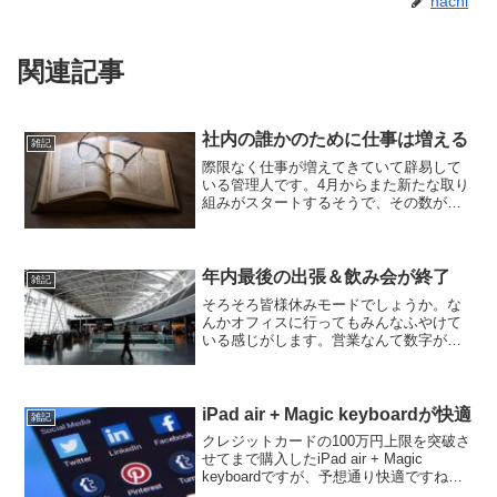
hachi
関連記事
社内の誰かのために仕事は増える
雑記
際限なく仕事が増えてきていて辟易して
いる管理人です。4月からまた新たな取り
組みがスタートするそうで、その数がま
た多いのなんの･･･。私は営業部隊に所属
しているのですが、完全に内向きな仕事
が増えてきています。これはね…よくな
い傾向だね。ちょっ...
年内最後の出張＆飲み会が終了
雑記
そろそろ皆様休みモードでしょうか。な
んかオフィスに行ってもみんなふやけて
いる感じがします。営業なんて数字が行
けば後は全部来年って感じですよね。休
み前ぐらいが一番幸せなのかもしれな
い。年開けたらまた始まるから。延々と
これの繰り返し…だな。さて...
iPad air + Magic keyboardが快適
雑記
クレジットカードの100万円上限を突破さ
せてまで購入したiPad air + Magic
keyboardですが、予想通り快適ですね。
ちょっと小さいかな？とも思うのです