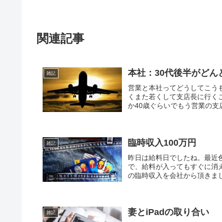
関連記事
本社：30代後半がどん
雑記
営業と本社ってどうしてこう
くまた若くして支店長に行くこ
か40歳ぐらいでもう営業の支
臨時収入100万円
雑記
昨日は給料日でしたね。最近
で、給料が入ってもすぐに消
の臨時収入を会社から頂きまし
妻とiPadの取り合い
雑記