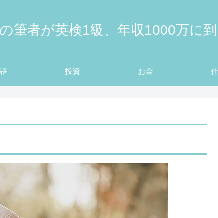
の筆者が英検1級、年収1000万に
語
投資
お金