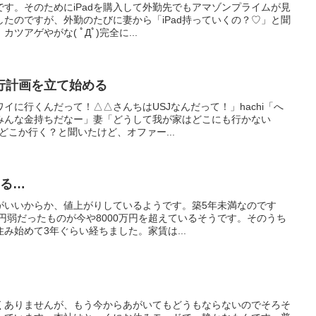
す。そのためにiPadを購入して外勤先でもアマゾンプライムが見
たのですが、外勤のたびに妻から「iPad持っていくの？♡」と聞
アゲやがな( ﾟДﾟ)完全に...
行計画を立て始める
イに行くんだって！△△さんちはUSJなんだって！」hachi「へ
みんな金持ちだなー」妻「どうして我が家はどこにも行かない
暇どこか行く？と聞いたけど、オファー...
いる…
がいいからか、値上がりしているようです。築5年未満なのです
万円弱だったものが今や8000万円を超えているそうです。そのうち
み始めて3年ぐらい経ちました。家賃は...
くありませんが、もう今からあがいてもどうもならないのでそろそ