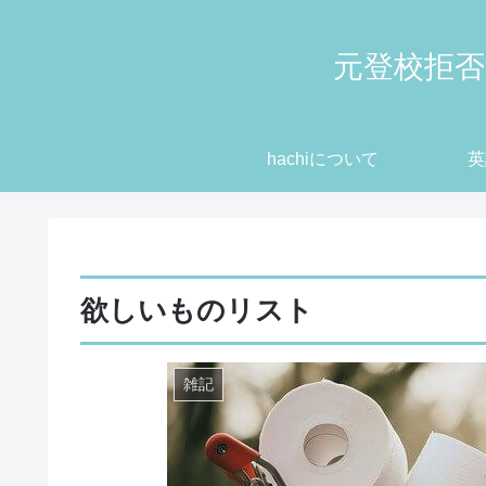
元登校拒否
hachiについて
英
欲しいものリスト
雑記