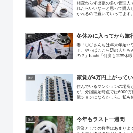
相変わらず出張の多い管理人で
れたらいいなーと思って購入し
かれるので置いていってます。カツ
冬休みに入ってから旅
雑記
妻「〇〇さんちは年末年始ハワ
ぇ。やっぱここら辺の人たち
の？」hachi「何度も年末休
家賃が4万円上がって
雑記
住んでいるマンションの場所
が、分譲開始時点では6000
億ションになるかしら。私も住
今年もラスト一週間
雑記
営業としての数字はあまりよ