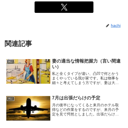
hachi
関連記事
妻の適当な情報把握力（言い間違
雑記
い）
私と全くタイプが違い、凸凹で何とかう
まくやっている我が家です。私は物事を
細々と考えてしまう方ですが、妻は大胆
で何事も大きくとらえているのでしょう
か。よくわかりませんが言い間違いが多
すぎる。最近は子供の中学受験への関心
7月は出張だらけの予定
雑記
が高まり、その手の本を読...
月の後半になってくると来月のホテル取
得などの作業をするのですが、来月の予
定を見て愕然としました。出張だらけ…
本社会議も多すぎる。土日出勤もめっち
ゃある…。私だけではなく所長陣が似た
ようなスケジュールだから、かなりきつ