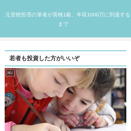
元登校拒否の筆者が英検1級、年収1000万に到達する
まで
若者も投資した方がいいぞ
雑記