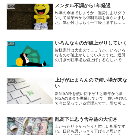
いね。妻からは「出張する...
メンタル不調から1年経過
雑記
昨年の今頃でしょうか、過労によりダウ
ンして産業医から強制退場を食らいまし
た。気が付けばもう一年経ちますね…早
いものです。実は未だに月一回のペース
で産業医の監督下にあるのですが、もう
大丈夫ということで一回終わりみたいで
す。ありがとうございまし...
いろんなものが値上がりしていく
雑記
皆様家計は大丈夫でしょうか。いろいろ
なものが値上がりしていきますね。近所
の月ぎめ駐車場も値上げするらしいで
す。なんかそれは便乗な気がするけど。
円安も止まらないな～。為替介入して一
気に動いたかと思ったら、徐々に下がっ
てまた元通り。161円も突...
上げが止まらんので買い場が来な
雑記
い
新NISA枠を使い切るぞ！と昨年から新
NISAの資金を準備していて、買いそびれ
て今に至っている管理人です。邪な考え
から「もうちょっと待とうかな…」なん
て思っているうちに、どんどん値上がり
してますね（汗）一回だけ購入しました
乱高下に思う含み益の大切さ
雑記
が、まだ成長枠の半...
上がったり下がったりと忙しい相場です
ね。日経も思いっきり下げると思いき