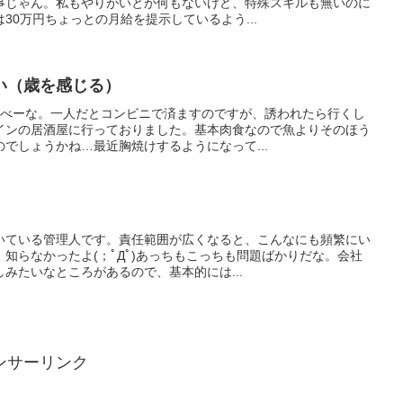
事じゃん。私もやりがいとか何もないけど、特殊スキルも無いのに
30万円ちょっとの月給を提示しているよう...
い（歳を感じる）
やべーな。一人だとコンビニで済ますのですが、誘われたら行くし
インの居酒屋に行っておりました。基本肉食なので魚よりそのほう
でしょうかね…最近胸焼けするようになって...
いている管理人です。責任範囲が広くなると、こんなにも頻繁にい
知らなかったよ(；ﾟДﾟ)あっちもこっちも問題ばかりだな。会社
みたいなところがあるので、基本的には...
ンサーリンク