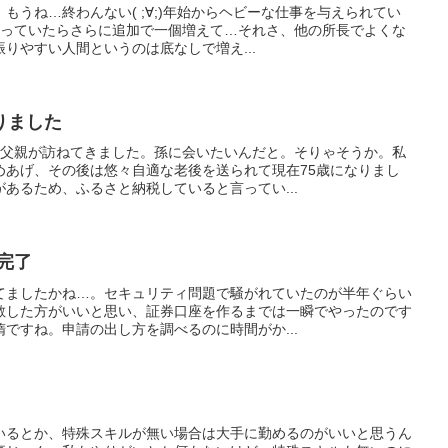
もうね…終わんない( ;∀;)年始からヘビーな仕事を与えられてい
思っていたらさらに追加で一個増えて…それさ、他の所長でよくな
りやすい人間というのは底なしで増え...
りました
む父親が訪ねてきました。孫に会いたいんだと。そりゃそうか。私
めあげ、その後は悠々自適な老後を送られて現在75歳になりまし
あるため、ふるさと納税していると言ってい...
完了
てましたかね…。セキュリティ問題で騒がれていたのが半年ぐらい
散した方がいいと思い、証券口座を作るまでは一瞬でやったのです
ですね。申請の出し方を調べるのに時間がか...
いるとか、特殊スキルが無い場合は大手に勤めるのがいいと思うん