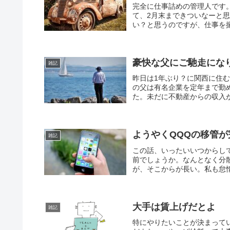
完全に仕事詰めの管理人です。
て、2月末まできついなーと
い？と思うのですが、仕事を振
豪快な父にご馳走にな
雑記
昨日は1年ぶり？に関西に住
の父は有名企業を定年まで勤
た。未だに不動産からの収入が
ようやくQQQの移管が
雑記
この話、いったいいつからし
前でしょうか。なんとなく分
が、そこからが長い。私も怠惰
大手は賃上げだとよ
雑記
特にやりたいことが決まって