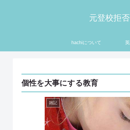
元登校拒否
hachiについて
英
個性を大事にする教育
雑記