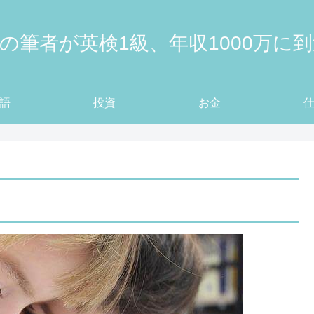
の筆者が英検1級、年収1000万に
語
投資
お金