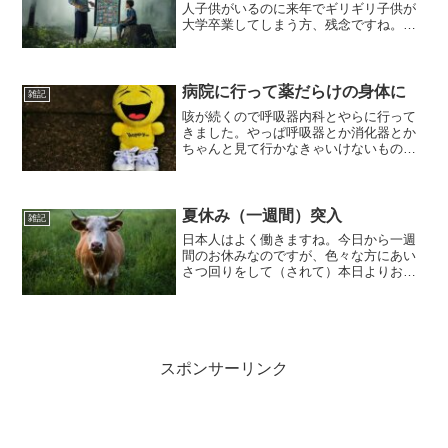
人子供がいるのに来年でギリギリ子供が
大学卒業してしまう方、残念ですね。こ
ういう制度は切れ目があるから、どうし
てもあと一歩で貰えない人は出てくるで
しょうね。あと一年！という切れ目とか
で。まあ、一人っ子の我...
病院に行って薬だらけの身体に
雑記
咳が続くので呼吸器内科とやらに行って
きました。やっぱ呼吸器とか消化器とか
ちゃんと見て行かなきゃいけないものな
のかしら。風邪引いて熱があるときは近
くしか行く気にならんけど…。さて、
色々と言われましたが喘息に近いものっ
ぽいです。でしょうね。紫色...
夏休み（一週間）突入
雑記
日本人はよく働きますね。今日から一週
間のお休みなのですが、色々な方にあい
さつ回りをして（されて）本日よりお休
みがスタートです。とはいえ一週間だか
らね…一瞬で終わる。しかもやることあ
るからみんなどうせチャットするだろう
し。外資だからかお盆休み...
スポンサーリンク