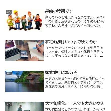
昇給の時期です
雑記
勤めている会社は外資なのですが、2023
年の昇給が反映されるのは今年の4月から
ですね。大体部下の昇給率も出そろいま
した。ということは私の昇給率も出たと
いうことですね。まだ伝えられていませ
んが。昨年の評価がどうかというのもあ
るのですが、よくて...
在宅勤務はいつまで続くのか
雑記
ゴールデンウィークに突入して何日目で
しょうか。管理人はもはや休日も平日も
大して変わらない生活を送っており、テ
レビも見ないので曜日の感覚も薄れてき
ています。私が勤める会社は三月下旬よ
り「不要不急の外勤、オフィス利用は禁
止」となり、4月より「原...
家族旅行に25万円
雑記
先週の木曜日から4連休で家族旅行に行っ
てきました。飛行機とホテル代、プラス
滞在費でおおよそ25万円ぐらいの出費で
しょうか。プチ贅沢ですね。普段あまり
お金を使いませんが、こういうところは
バシッと使うんですよ。考えたら税金と
物価が高くなる今、「...
大学無償化、一人でも大きいやん
雑記
本格的に始まるのですね。再来年から？3