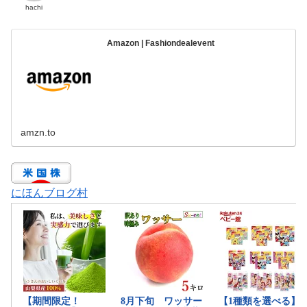
hachi
Amazon | Fashiondealevent
amzn.to
にほんブログ村