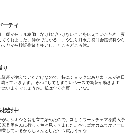
パーティ
り、朝からフル稼働しなければいけないことを伝えていたため、妻
してくれました。静かで助かる…。やはり月末月初は会議資料やら
りだから検証作業も多いし。ところどころ休...
減り
上資産が増えていただけなので、特にショックはありませんが連日
らい減っていきます。それにしてもすごいペースで為替が動きます
はいますでしょうか。私は全く売買していな...
を検討中
子がキシキシと音を立て始めたので、新しくワークチェアを購入予
日家具屋さんに行って色々見てきました。やっぱオカムラかアーロ
業しているからちゃんとしたやつ買おうかな...