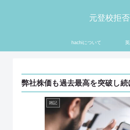
元登校拒否
hachiについて
英
弊社株価も過去最高を突破し続
雑記