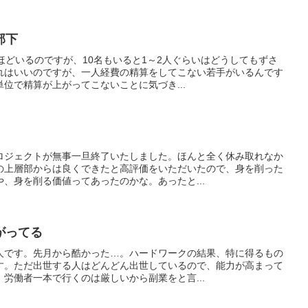
部下
ほどいるのですが、10名もいると1～2人ぐらいはどうしてもずさ
れはいいのですが、一人経費の精算をしてこない若手がいるんです
位で精算が上がってこないことに気づき...
ロジェクトが無事一旦終了いたしました。ほんと全く休み取れなか
の上層部からは良くできたと高評価をいただいたので、身を削った
、身を削る価値ってあったのかな。あったと...
がってる
人です。先月から酷かった…。ハードワークの結果、特に得るもの
す。ただ出世する人はどんどん出世しているので、能力が高まって
労働者一本で行くのは厳しいから副業をと言...