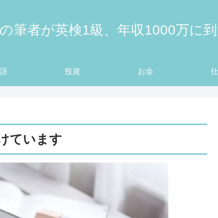
の筆者が英検1級、年収1000万に
語
投資
お金
けています