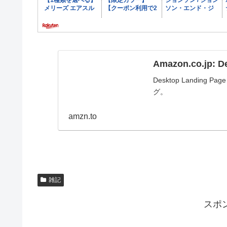
Amazon.co.jp: D
Desktop Landi
グ。
amzn.to
雑記
スポ