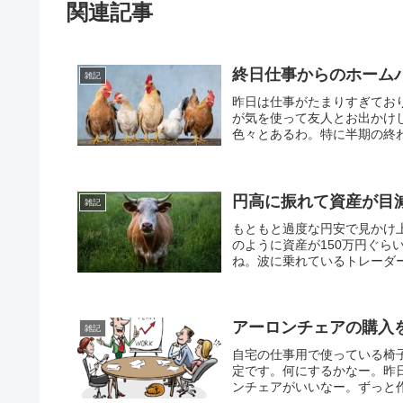
関連記事
終日仕事からのホーム
雑記
昨日は仕事がたまりすぎてお
が気を使って友人とお出かけ
色々とあるわ。特に半期の終わ
円高に振れて資産が目
雑記
もともと過度な円安で見かけ
のように資産が150万円ぐ
ね。波に乗れているトレーダー
アーロンチェアの購入
雑記
自宅の仕事用で使っている椅
定です。何にするかなー。昨
ンチェアがいいなー。ずっと作