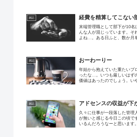
経費を精算してこない
雑記
末端管理職として部下が10名
んな人が混じっています。そ
よね…。ある日ふと、数か月単
おーわーりー
雑記
年始から抱えていた重たいプ
ったな…。いつも厳しいはず
価値はあったのでしょう。いや
アドセンスの収益が下
雑記
久々に仕事が一段落した管理
が無いと感じる今日この頃で
いるんだろうなーと思います。