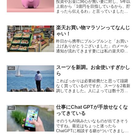
投資やお金に関心が無い妻に対し、5年以
上前から「1億円を目指しているから、貯
まったら伝えるわ」と言っていました。
「ふーん。楽しみにしてるわ」と、半信
半疑というか、1億円なんか貯まるわけな
いだろうという感じで見られておりまし
楽天お買い物マラソンってなんじ
雑記
たので、先日貯まっ...
ゃい！
昨日から携帯にブルンブルンと「お買い
上げありがとうございました」のメール
通知が流れてきます妻には私の楽天IDを
渡しているので、ネットショッピングは
これを通してやるのですが、当然ですが
通知は私に来ます。もう何個来た？見る
スーツを新調。お金使いすぎかし
雑記
気にもならない御礼通知...
ら
こればっかりは必要経費だと思って躊躇
なく買っているのですが、スーツを2着新
調してきました。人によっては数十万円
かける方もいらっしゃいますが、そんな
に長生きしないので5万円～7万円/着ぐら
いの価格で作成しています。それでも2着
仕事にChat GPTが手放せなくな
雑記
で12万円だった...
ってきている
そのうちAI病みたいなものが出てきそう
ですね。最近はちょっと迷ったら
ChatGPTに相談する癖がついてきまし
た。先日論理的思考の研修（社内で定期