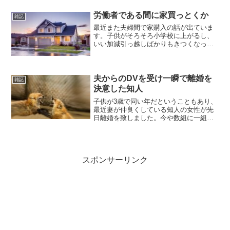
的にある）でコンサル系出身の講師に、
こういう思考トレーニングでAI使うのっ
労働者である間に家買っとくか
雑記
てどう思うのかおずおず...
最近また夫婦間で家購入の話が出ていま
す。子供がそろそろ小学校に上がるし、
いい加減引っ越しばかりもきつくなって
きたということだね。hachi一生賃貸説は
どこ行ったんだ諸事情があり、現在も家
賃負担は10万円ぐらい支払っています。
まあまあじゃない...
夫からのDVを受け一瞬で離婚を
雑記
決意した知人
子供が3歳で同い年だということもあり、
最近妻が仲良くしている知人の女性が先
日離婚を致しました。今や数組に一組が
離婚をする時代です。特に不思議ではな
いでしょう。私も何度もお会いしている
女性ですが、見た目も喋りも快活で、決
断もものすごく早い。話...
スポンサーリンク