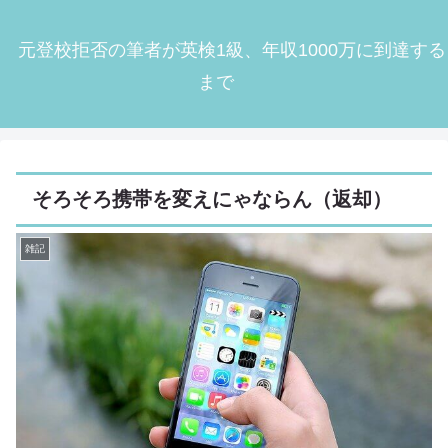
元登校拒否の筆者が英検1級、年収1000万に到達する
まで
そろそろ携帯を変えにゃならん（返却）
雑記