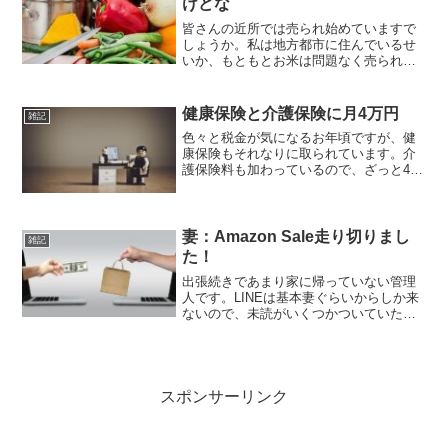
けどな
皆さんの近所では売られ始めていますで
しょうか。私は地方都市に住んでいるせ
いか、もともとお米は問題なく売られて
いたんですよね。ちょっと値上がりはし
ていましたが。生活費にはそこまで困っ
ていないので、気にせず買い続けていま
健康保険と介護保険に月4万円
雑記
す。高くなったとはいえ健...
色々と税金が気になるお年頃ですが、健
康保険もそれなりに取られています。介
護保険料も加わっているので、ざっと4万
円/月ですね。たかっ( ﾟДﾟ)でもこれって
企業がだいぶカバーしてくれていてこの
金額ですよね。本来もっと高いのか。私
は民間の医療保...
妻：Amazon Sale走り切りまし
雑記
た！
出張続きであまり家に帰っていない管理
人です。LINEは基本妻ぐらいからしか来
ないので、未読がいくつかついていたら
家に何かあったかなと思って優先的に見
るようにしています。妻「ご報告！今回
のAmazon Sale・・・走り切りまし
た！」・・・そ...
スポンサーリンク