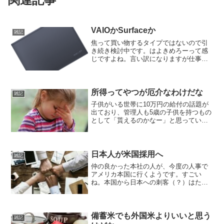
VAIOかSurfaceか
雑記
焦って買い物するタイプではないので引
き続き検討中です。はよきめろーって感
じですよね。言い訳になりますが仕事が
忙しくて土日は仕事＋終わったら子供が
待ち構えている感じなので、なかなか落
ち着いて考えられないんですよね。言い
訳ですね。買い物が楽しい...
所得ってやつが厄介なわけだな
雑記
子供がいる世帯に10万円の給付の話題が
出ており、管理人も5歳の子供を持つもの
として「貰えるのかなー」と思っていま
したが、甘かったですね。やはり所得制
限がかかりそうです。hachi児童手当も医
療補助も、なーんも無いもちろん10万円
が無くても問...
日本人が米国採用へ
雑記
仲の良かった本社の人が、今度の人事で
アメリカ本国に行くようです。すごい
ね。本国から日本への刺客（？）はたく
さん送られてくるのですが、本国採用と
して日本から行く方はかなり稀だと聞き
ます。一時的な出向ではなく、現地採用
への切り替えなので本物です...
備蓄米でも外国米よりいいと思う
雑記