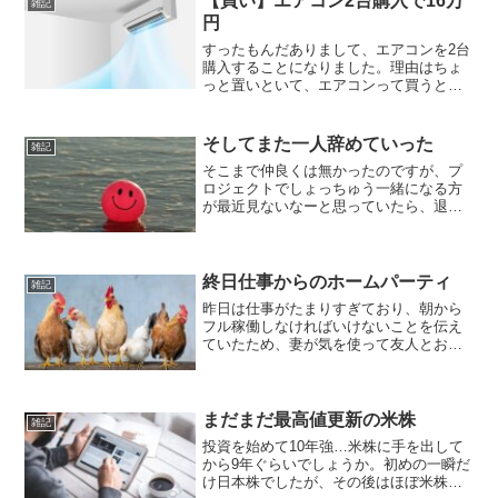
【買い】エアコン2台購入で16万
雑記
円
すったもんだありまして、エアコンを2台
購入することになりました。理由はちょ
っと置いといて、エアコンって買うと高
いんですね。実は今まで購入したことが
無かったのが運が良かったようで、こん
なに高いとは…普段から部屋を冷やして
そしてまた一人辞めていった
雑記
くれているエアコンたち...
そこまで仲良くは無かったのですが、プ
ロジェクトでしょっちゅう一緒になる方
が最近見ないなーと思っていたら、退職
していました。最近人が辞めすぎ…。理
由は激務過ぎて人生を見つめ直したいか
らだそうです。ああ…病んだな( ﾟДﾟ)最後
ぐらい挨拶できれ...
終日仕事からのホームパーティ
雑記
昨日は仕事がたまりすぎており、朝から
フル稼働しなければいけないことを伝え
ていたため、妻が気を使って友人とお出
かけしてくれました。静かで助かる…。
やはり月末月初は会議資料やら色々とあ
るわ。特に半期の終わりだから検証作業
も多いし。ところどころ休...
まだまだ最高値更新の米株
雑記
投資を始めて10年強…米株に手を出して
から9年ぐらいでしょうか。初めの一瞬だ
け日本株でしたが、その後はほぼ米株の