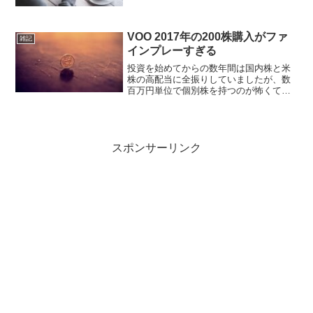
みです。コロナショック以降はほぼVOO
ですね。個別株も色々持っていたのです
が、手じまいしてETFに統一していま
す。売らなきゃよか...
VOO 2017年の200株購入がファ
雑記
インプレーすぎる
投資を始めてからの数年間は国内株と米
株の高配当に全振りしていましたが、数
百万円単位で個別株を持つのが怖くて
VOOに切り替えています。もう何年も経
つな…と思って振り返ってみると、購入
履歴はこんな感じです。その都度高値掴
み？だったことはあるでし...
スポンサーリンク