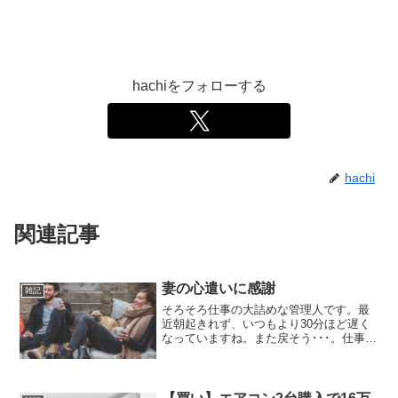
hachiをフォローする
hachi
関連記事
妻の心遣いに感謝
雑記
そろそろ仕事の大詰めな管理人です。最
近朝起きれず、いつもより30分ほど遅く
なっていますね。また戻そう･･･。仕事が
遅くなっているからと、ストレスで少し
眠いことが理由ですね。頭がぼーっとす
る。明らかにパフォーマンスが落ちてい
るなと感じているの...