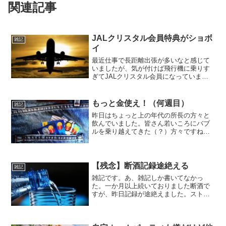
関連記事
JALクリスタル会員特典がショボ
雑記
イ
最近仕事で長距離出張が多いなと感じて
いましたが、気が付けば飛行機に乗りす
ぎてJALクリスタル会員になっていまし
た。クレジットカードは楽天だし、あま
り真剣にマイルを貯めていなかったので
ちょっとびっくりです。どうせ飛行機に
もっと金使え！（何週目）
雑記
乗るとしても仕事だけだ...
昨日はちょっと上の年代の所長の方々と
飲んでいました。皆さん若いころにバブ
ルを乗り越えてきた（？）方々ですね。
仕事の愚痴よりましですが、大体は時計
とか車とか家とかの話しになります。あ
とキャ〇クラ。キャバの良さだけは未だ
に分からん…。気を付けて...
【残念】断酒記録途絶える
雑記
雑記です。あ、雑記しか書いてなかっ
た。一か月以上続いておりました断酒で
すが、昨日記録が途絶えました。ストレ
スで飲んだとかではなく、同調圧力に負
けた結果です。昨日は仕事だったのです
が、終了後にほぼ初対面の上層部（四皇