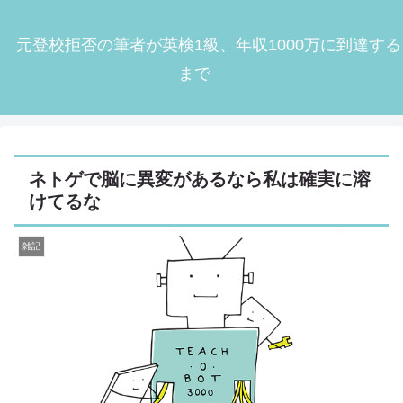
元登校拒否の筆者が英検1級、年収1000万に到達する
まで
ネトゲで脳に異変があるなら私は確実に溶
けてるな
雑記