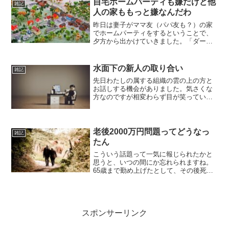
みたいな方）に「一杯だけ行...
自宅ホームパーティも嫌だけど他
雑記
人の家ももっと嫌なんだわ
昨日は妻子がママ友（パパ友も？）の家
でホームパーティをするということで、
夕方から出かけていきました。「ダーリ
ンも来る？（ﾊｧﾄ）」と舐めた感じで誘わ
れましたが、全力で拒否して自宅待機で
す。ちょうど仕事もあったし、色々片付
水面下の新人の取り合い
雑記
けたいことがあったの...
先日わたしの属する組織の雲の上の方と
お話しする機会がありました。気さくな
方なのですが相変わらず目が笑っていな
いのは弊社の特徴でしょうか。「hachi君
のところに新人が行く可能性があるか
ら、その時はよろしくね」と言われまし
た。考えたら後輩とし...
老後2000万円問題ってどうなっ
雑記
たん
こういう話題って一気に報じられたかと
思うと、いつの間にか忘れられますね。
65歳まで勤め上げたとして、その後死ぬ
までに年金だけでは毎月5万円ぐらい足り
ないから2000万円足りないという話しだ
っけ。細かい数値は忘れた。まあ年金だ
けじゃ無理でしょ...
スポンサーリンク