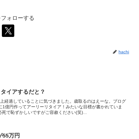
iをフォローする
hachi
リタイアするだと？
以上経過していることに気づきました。歳取るのはえーな。ブログ
でに1億円作ってアーリーリタイア！みたいな目標が書かれていま
死で恥ずかしいですがご容赦ください(笑)...
55万円