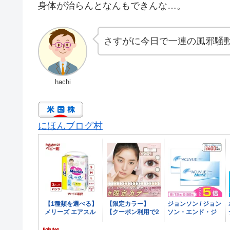
身体が治らんとなんもできんな…。
さすがに今日で一連の風邪騒
hachi
にほんブログ村