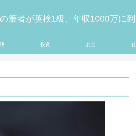
の筆者が英検1級、年収1000万に
語
投資
お金