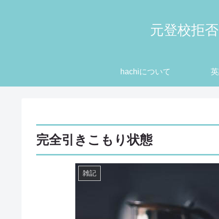
元登校拒否
hachiについて
英
完全引きこもり状態
雑記