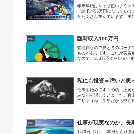
年末年始はやっぱ使いまくっ
ド請求が55万円になっていま
がたくさん並んでいます。主に
臨時収入100万円
雑記
管理職なので夏と冬のボーナ
ものがあります。これが実質
なので、150万円ぐらい貰いまし
私にも投資＝汚いと思
雑記
仕事を始めてすぐの頃、上司
みながら話していました。直
でしょうね。半年だから中期投
仕事が現実なのか、長
雑記
1月6日（月）、本日から仕