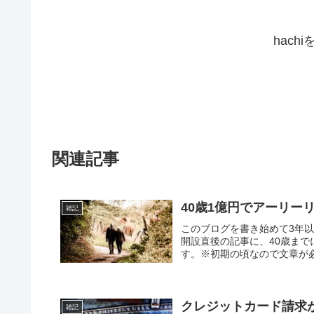
hach
関連記事
40歳1億円でアーリー
雑記
このブログを書き始めて3年
開設直後の記事に、40歳ま
す。※初期の頃なので文章が必
クレジットカード請求が
雑記