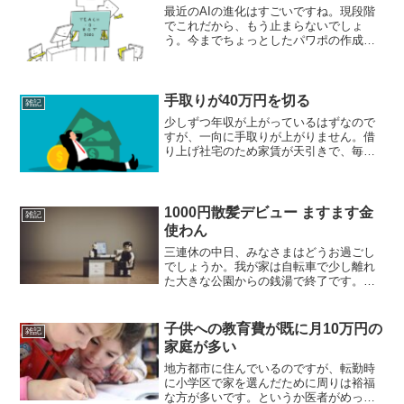
最近のAIの進化はすごいですね。現段階
でこれだから、もう止まらないでしょ
う。今までちょっとしたパワポの作成を
外注していたMKTも、AIである程度賄え
ているようです。外注しても返ってくる
仕事がAIじゃね？みたいなものだったり
するので、意味ない...
手取りが40万円を切る
雑記
少しずつ年収が上がっているはずなので
すが、一向に手取りが上がりません。借
り上げ社宅のため家賃が天引きで、毎年
少しずつ負担額が上がるからかな。と言
っても2000円ぐらいのはずなんだけど。
ずーっと40万円をキープしていたのです
が、ここ数か月40...
1000円散髪デビュー ますます金
雑記
使わん
三連休の中日、みなさまはどうお過ごし
でしょうか。我が家は自転車で少し離れ
た大きな公園からの銭湯で終了です。出
かけるときのお昼ごはんは、基本的に妻
が作ってくれるサンドイッチやおにぎり
で完結です。hachi子連れで外食すると、
子供への教育費が既に月10万円の
雑記
メニューを頼んでか...
家庭が多い
地方都市に住んでいるのですが、転勤時
に小学区で家を選んだために周りは裕福
な方が多いです。というか医者がめっち