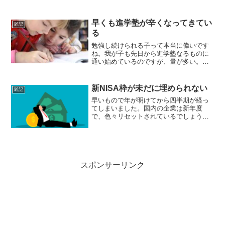
ゃ多い。我が家も生まれた直後から幼児
教室とか色々と手を出してきて、今は少
し落ち着いてそろばんと運動系が一つ、
早くも進学塾が辛くなってきてい
雑記
あと趣味レベルの英語とペ...
る
勉強し続けられる子って本当に偉いです
ね。我が子も先日から進学塾なるものに
通い始めているのですが、量が多い。予
習が当たり前？みたいになっているの
か、入塾テストは余裕で上位を取ってい
るのですが、授業の頭にあるミニテスト
新NISA枠が未だに埋められない
雑記
みたいなのでミスが連発し始...
早いもので年が明けてから四半期が経っ
てしまいました。国内の企業は新年度
で、色々リセットされているでしょう
か。地方都市に住んでおりますが、新入
社員や新大学生と思われる方が溢れてい
ますね。不思議なのですが、この方々は
そのうちどこにいくのでしょう...
スポンサーリンク