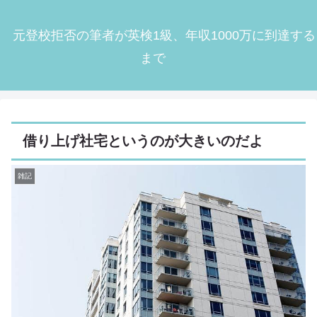
元登校拒否の筆者が英検1級、年収1000万に到達する
まで
借り上げ社宅というのが大きいのだよ
雑記