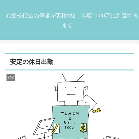
元登校拒否の筆者が英検1級、年収1000万に到達する
まで
安定の休日出勤
雑記