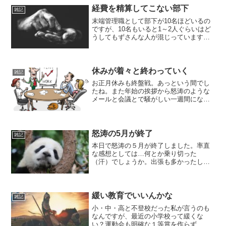
を紐づけて運用していると、楽天銀行の
経費を精算してこない部下
雑記
預金残高に0.1％...
末端管理職として部下が10名ほどいるの
ですが、10名もいると1～2人ぐらいはど
うしてもずさんな人が混じっています。
それはいいのですが、一人経費の精算を
してこない若手がいるんですよね…。あ
る日ふと、数か月単位で精算が上がって
こないことに気づき...
休みが着々と終わっていく
雑記
お正月休みも終盤戦。あっという間でし
たね。また年始の挨拶から怒涛のような
メールと会議とで騒がしい一週間になる
だろうな。ただ本社がおそらく年始の数
日は休んでいる人が多いため、週の後半
ぐらいからですね。本格稼働は成人の日
開けでしょうか。今年の目...
怒涛の5月が終了
雑記
本日で怒涛の５月が終了しました。率直
な感想としては…何とか乗り切った
（汗）でしょうか。出張も多かったしや
ること多かったし…。管理職みんなやつ
れている気がします。そしてついていけ
ないと降格するというね。最近管理職を
目指さない人が増えてきている...
緩い教育でいいんかな
雑記
小・中・高と不登校だった私が言うのも
なんですが、最近の小学校って緩くな
い？運動会も明確な１等賞を作らず、何