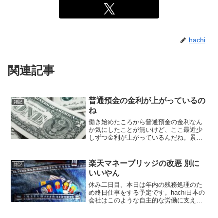
hachi
関連記事
普通預金の金利が上がっているの
雑記
ね
働き始めたころから普通預金の金利なん
か気にしたことが無いけど、ここ最近少
しずつ金利が上がっているんだね。景気
が上向いてきたということかしら。私の
ようにまだ住宅ローンを組んでないもの
からすると、今後借りにくくなるのかな
楽天マネーブリッジの改悪 別に
雑記
ー。私が給与口座として使...
いいやん
休み二日目。本日は年内の残務処理のた
め終日仕事をする予定です。hachi日本の
会社はこのような自主的な労働に支えら
れていますよね細かいポイント、利率は
気にならなくなった楽天証券と楽天銀行