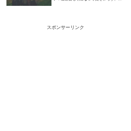
となくで終わるし、「一組も二組も頑張
れ♪」みたいな感じで、絶対あっちに負け
るな！というようなプログラムがそもそ
も存在しません。テストの...
スポンサーリンク