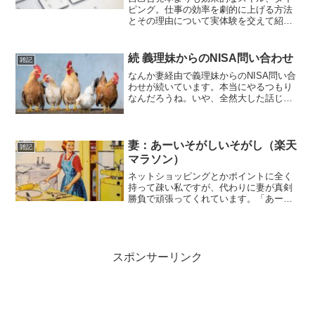
ピング。仕事の効率を劇的に上げる方法
とその理由について実体験を交えて紹介
します。
続 義理妹からのNISA問い合わせ
雑記
なんか妻経由で義理妹からのNISA問い合
わせが続いています。本当にやるつもり
なんだろうね。いや、全然大した話じゃ
ないか。妻も理解していないし伝書鳩化
しているし、私の伝え方も悪いのかもし
れないけど、それにしても問い合わせで
出てくる言葉があれだ...
妻：あーいそがしいそがし（楽天
雑記
マラソン）
ネットショッピングとかポイントに全く
持って疎い私ですが、代わりに妻が真剣
勝負で頑張ってくれています。「あーい
そがしいそがし」と昨日は部屋に籠った
りどこかに問い合わせしたり、確かに世
話しなかったです。何か手伝うことある
かなーと思い聞いてみたら...
スポンサーリンク