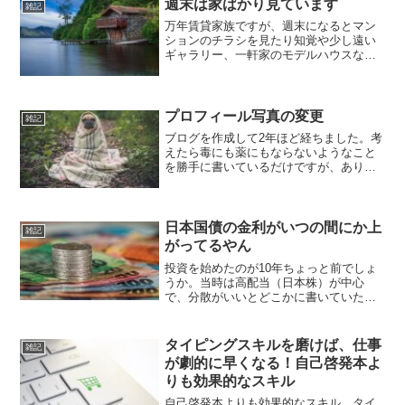
週末は家ばかり見ています
雑記
万年賃貸家族ですが、週末になるとマン
ションのチラシを見たり知覚や少し遠い
ギャラリー、一軒家のモデルハウスなど
を見ています。子供もなぜか楽しんでる
し、いい暇つぶしになるんですよね。お
かげでネットもポストも広告だらけにな
りますが…。最近どんどん...
プロフィール写真の変更
雑記
ブログを作成して2年ほど経ちました。考
えたら毒にも薬にもならないようなこと
を勝手に書いているだけですが、ありが
たいことに何人かは読んでいただいてお
り感謝しかありません。hachiだってなん
も役に立つもの出てこないよずーっと無
料のアバターを使...
日本国債の金利がいつの間にか上
雑記
がってるやん
投資を始めたのが10年ちょっと前でしょ
うか。当時は高配当（日本株）が中心
で、分散がいいとどこかに書いていたの
で500万円ぐらい日本国債も買っていまし
た。ただ金利が0.05％だったかな…二年
ぐらい経って「何の意味もないやないか
タイピングスキルを磨けば、仕事
雑記
い( ﾟДﾟ)」...
が劇的に早くなる！自己啓発本よ
りも効果的なスキル
自己啓発本よりも効果的なスキル、タイ