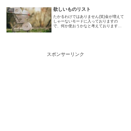
上層部全体に送る時も、その方々に配慮
して英語ですわね。ぜーんぶAI。私だけ
欲しいものリスト
雑記
じゃないだろうけどね。昔...
たかるわけではありません(笑)金が増えて
しゃーないモードに入っておりますの
で、何か使おうかなと考えております。
ちょっと制限取っ払って考えてみると、
何が欲しいかなと。夏用スーツ新調鞄
（仕事用）大型液晶モニター（テレビは
不要）iPhone（私の...
スポンサーリンク