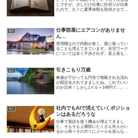
じですが。少しだけ仕事に区切りが出来
たので、久々に夏季休暇を取得させてい
ただいています。ただ子供は8月はずーっ
と夏休みで、ひたすら騒いでいてきつい
です。おまけに私が仕事を休みだと感じ
とると、「今から何する...
仕事部屋にエアコンがありませ
雑記
ん…
管理職なので内勤が多く、家に籠ってい
ることも増えてきています。在宅ワーク
については全く干渉されず、直上長も家
から出てこないタイプの人なのでそこの
ストレスは無い状態です。コロナ前なら
内勤するにしても出社が基本でしたから
引きこもり万歳
雑記
ね。ありがたい話です。た...
株価が下がっても円安で相殺される流れ
が固定化されてきましたね。これでいい
のか日本！しかし1ドル＝148円て…。
QQQを売った時が127円ぐらいだったか
ら、なんちゅうペースで円安が進んでる
んだ。「もういいや…放置しとこ」とい
うのが最近の感覚で...
社内でもAIで消えていくポジショ
雑記
ンはあるだろうな
仕事で英語を使う機会が増えてきまし
た。そもそも上層部にたくさん外人がい
るから時々その方々にメールを送らなき
ゃいけない時は英語だわね。あと公式に