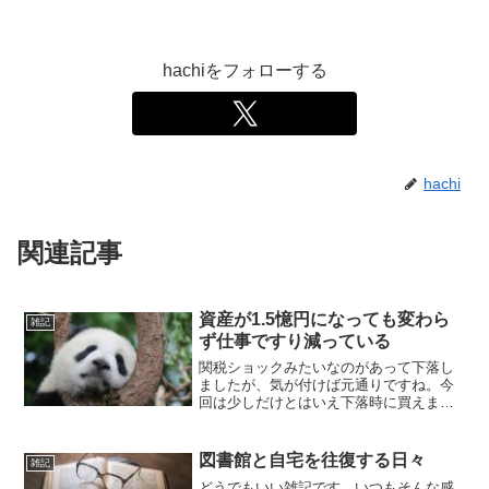
hachiをフォローする
hachi
関連記事
資産が1.5憶円になっても変わら
雑記
ず仕事ですり減っている
関税ショックみたいなのがあって下落し
ましたが、気が付けば元通りですね。今
回は少しだけとはいえ下落時に買えまし
た。もう一段来るかな？来たらあと1000
万円ぐらいは追加してもいいかなと思っ
ています。資産も1.5憶円ぐらいに回復し
図書館と自宅を往復する日々
雑記
ています。かき集...
どうでもいい雑記です。いつもそんな感