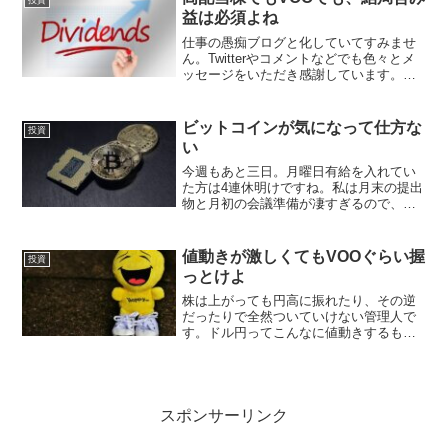
投資
す。日常生活は当然で...
益は必須よね
仕事の愚痴ブログと化していてすみませ
ん。Twitterやコメントなどでも色々とメ
ッセージをいただき感謝しています。
「甘えんな！」みたいなコメントが来る
かと思いきや、皆さん暖かいですね。本
日は会社でチームメンバーがいきなり話
ビットコインが気になって仕方な
投資
しかけてきて、「ち...
い
今週もあと三日。月曜日有給を入れてい
た方は4連休明けですね。私は月末の提出
物と月初の会議準備が凄すぎるので、週
末は両日会社に籠って自主的に内勤する
と思います。じゃないと来週地獄を見そ
うなので( ;∀;)ビットコインが急落中アフ
値動きが激しくてもVOOぐらい握
投資
ィリエイトでは...
っとけよ
株は上がっても円高に振れたり、その逆
だったりで全然ついていけない管理人で
す。ドル円ってこんなに値動きするもの
だったっけ。この通貨が簡単に一晩で1%
以上値が動くって、どんだけのお金が動
いているんでしょ。以前のように毎日証
券口座にログインするこ...
スポンサーリンク