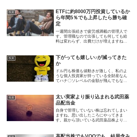
ETFに約8000万円投資しているか
投資
ら年間5％でも上昇したら勝ち確
定
一週間出張続きで疲労感満載の管理人で
す。管理職なので出張しても何しても給
料は変わらず、出費だけが増えますね。
hachiそれも含めた収入増加なので、当然
なのですが気が付けばETFも8000万円程
に膨れ上がる投資をして何年になりまし
下がっても嬉しい♪が減ってきた
投資
ょうか。色々...
か
ドル円も株価も値動きが激しく、私のよ
うな個人投資家が持っている全財産なん
てハナ〇ソレベルの金額が飛んでもない
スピードで動いているのだろうなと感じ
ています。多少の下落時は「下落相場歓
迎♪」、「下がっても上がっても嬉しいの
太い実家より振り込まれる武田薬
投資
が長期投資家♪」みたい...
品配当金
自身で管理していない株は忘れてしまい
ますね。思い出したころにやってきま
す。親から頂いている武田薬品株より配
当金をいただきました。税引き後30万
円。月給やがな( ﾟДﾟ)こちらはそのまま投
資資金としてプールさせていただきま
高配当株でもVOOでも、結局含み