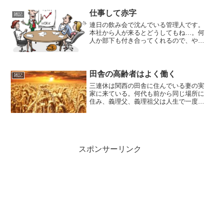
セットで16万円ぐらいを見込んでいま
す。これで賄え...
仕事して赤字
雑記
連日の飲み会で沈んでいる管理人です。
本社から人が来るとどうしてもね…。何
人か部下も付き合ってくれるので、やは
り多めに出さないといけないので、身体
もお財布も厳しいです。今週で4万円ぐら
い消えたかな…。管理職は残業代も出な
いから、遅くまで働いて...
田舎の高齢者はよく働く
雑記
三連休は関西の田舎に住んでいる妻の実
家に来ている。何代も前から同じ場所に
住み、義理父、義理祖父は人生で一度も
引越をしたことが無いという人間だ。
hachi田舎ではよくあるのだろうけど、転
勤族の家で育った私としてはびっくりだ
定年後もとにかく働く...
スポンサーリンク