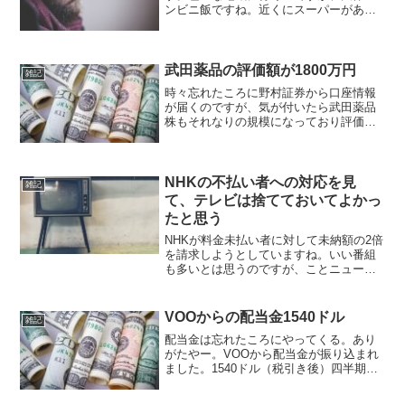
ンビニ飯ですね。近くにスーパーがあれ
ば半額（ｼｮﾎﾞ）のお弁当とか。「所長は
出張で美味しいものばかり食べてるんで
しょー」という陽キャの部下たちの予想
と反して、陰キャの...
武田薬品の評価額が1800万円
雑記
時々忘れたころに野村証券から口座情報
が届くのですが、気が付いたら武田薬品
株もそれなりの規模になっており評価額
が1800万円になっていました。ふぁっ( ﾟ
Дﾟ)まあまあな塊ですよね。株価は低迷し
ていますが、安定して配当金を出してく
れています。...
NHKの不払い者への対応を見
雑記
て、テレビは捨てておいてよかっ
たと思う
NHKが料金未払い者に対して未納額の2倍
を請求しようとしていますね。いい番組
も多いとは思うのですが、ことニュース
とか紅白の中韓推しは勘弁してほしいで
す。本当に国営放送なのかよと。もう何
年もテレビを見ていなかったので、引っ
VOOからの配当金1540ドル
雑記
越しを機に完全に捨て...
配当金は忘れたころにやってくる。あり
がたやー。VOOから配当金が振り込まれ
ました。1540ドル（税引き後）四半期で
この金額は結構でかいな。いまiPadを買
おうとしていて、マジックキーボードと