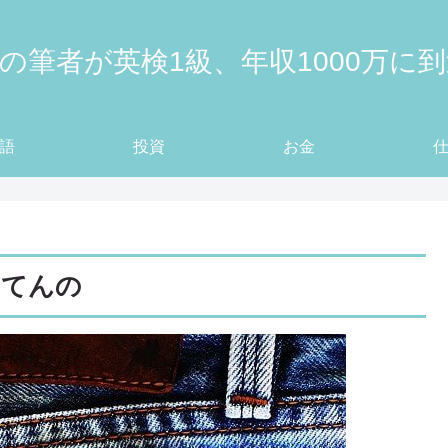
の筆者が英検1級、年収1000万に
語
投資
お金
ってんの