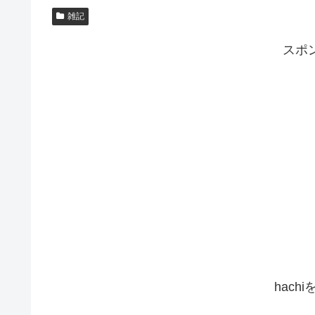
雑記
スポ
hach