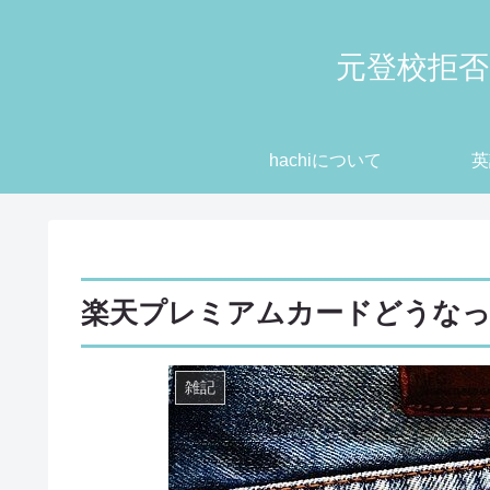
元登校拒否
hachiについて
英
楽天プレミアムカードどうな
雑記