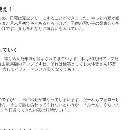
使え！
ため、日曜は完全フリーにすることができました。やっと内勤が追
らまた月末月初で色々あるだろうけど。子供の習い事の発表会があ
けです。妻もそれなりに気合いを入れていた...
していく
で、織り込んだ年収が開示されてきています。私は50万円アップだ
過去最高額のアップですね。それは極端としても大体皆さん15万
。大してパフォーマンスが良くなくてもそ...
のですが、土日に出勤が重なってしまいます。だーれもフォローし
せん。そして誰も労わってくれないというか、「ふーん」ぐらいの
昨日帰ってきたの夜の11時だし( ﾟ...