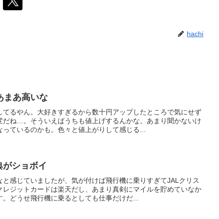
hachi
あまあ高いな
してるやん。大好きすぎるから数十円アップしたところで気にせず
変だね…。そういえばうちも値上げするんかな。あまり聞かないけ
っているのかも。色々と値上がりして感じる...
典がショボイ
なと感じていましたが、気が付けば飛行機に乗りすぎてJALクリス
クレジットカードは楽天だし、あまり真剣にマイルを貯めていなか
。どうせ飛行機に乗るとしても仕事だけだ...