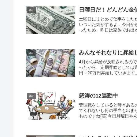
日曜日だ！どんどん金
雑記
土曜日にまとめて仕事をした
いついた気がするよ…今日か
ったため、昨日は家族でお出か
みんなそれなりに昇給
雑記
4月から昇給が反映されるの
ったから、定期昇給としては
円～20万円昇給していきます
怒涛の12連勤中
雑記
管理職をしていると時々ある
てくれないし何の手当も出ま
ものですね(笑)今日月曜日やん…