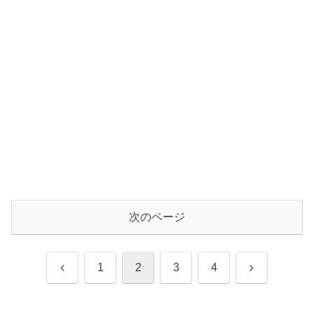
次のページ
前
次
1
2
3
4
へ
へ