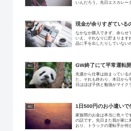
いんだろう。先日エスカレータ
現金が余りすぎている
雑記
なかなか購入できず、余らせ
いえ、それなりに貯まります
品に手を出したりしていないの
GW終了にて平常運転
雑記
先週から仕事は始まっている
た。それも終わり、本日から
日はほぼ子供と勉強かマイクラ
1日500円のお小遣い
雑記
家族間のお金は本当に色々で
の話です。先日また我が家に
おり、トラックの運転手か何か