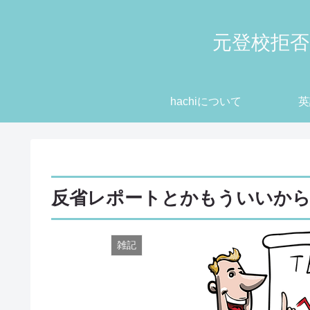
元登校拒否
hachiについて
英
反省レポートとかもういいか
雑記