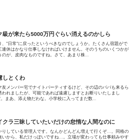
級が来たら5000万円ぐらい消えるのかしら
り、"日常"に戻ったというべきなのでしょうか。たくさん宿題がで
三連休はかなり仕事しなければいけません。そのうちのいくつかが
のが、皮肉なものですね。さて、あまり株...
慮しとくわ
マ友メンバー宅でナイトパーティするけど、その辺のパパも来るら
誘われましたが、可能であれば遠慮しますとお断りいたしまし
だ。まあ、添え物だわな。小学校に入ってまだ数...
イクラ三昧していたいだけの怠惰な人間なのに
かりしている管理人です。なんかどんどん増えて行くぞ…。同格の
無いから、私だけっぽいですね…。立場が変わっても仕事頼みやす