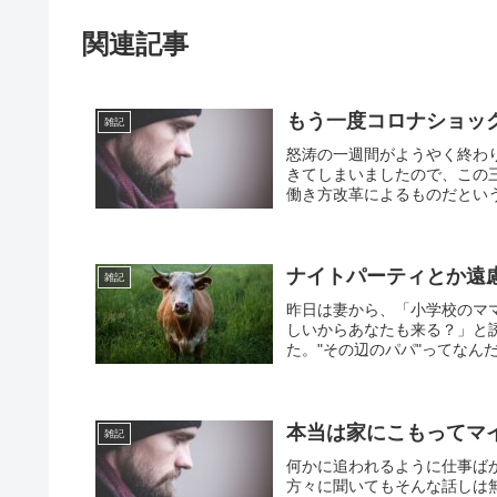
関連記事
もう一度コロナショック
雑記
怒涛の一週間がようやく終わ
きてしまいましたので、この
働き方改革によるものだという
ナイトパーティとか遠
雑記
昨日は妻から、「小学校のマ
しいからあなたも来る？」と
た。"その辺のパパ"ってなん
本当は家にこもってマ
雑記
何かに追われるように仕事ば
方々に聞いてもそんな話しは