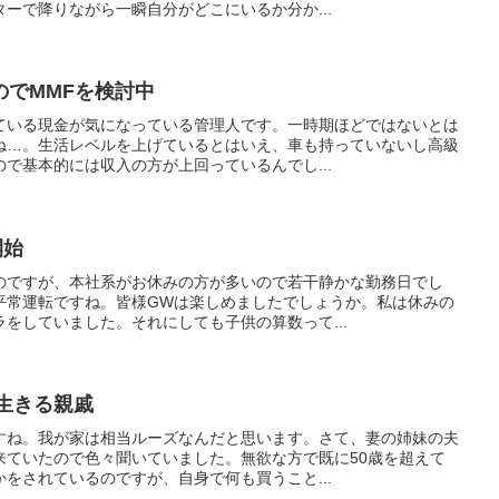
ーで降りながら一瞬自分がどこにいるか分か...
のでMMFを検討中
ている現金が気になっている管理人です。一時期ほどではないとは
ね…。生活レベルを上げているとはいえ、車も持っていないし高級
で基本的には収入の方が上回っているんでし...
開始
のですが、本社系がお休みの方が多いので若干静かな勤務日でし
平常運転ですね。皆様GWは楽しめましたでしょうか。私は休みの
をしていました。それにしても子供の算数って...
で生きる親戚
すね。我が家は相当ルーズなんだと思います。さて、妻の姉妹の夫
来ていたので色々聞いていました。無欲な方で既に50歳を超えて
をされているのですが、自身で何も買うこと...