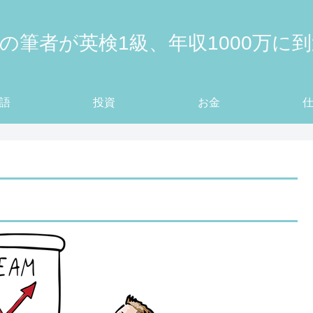
の筆者が英検1級、年収1000万に
語
投資
お金
ら