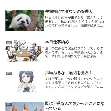
た「子供抜きで飲みに行きたい！」を実
行され、父子で寝ました。hachi妻はカラ
オケまで行って日付が変わる頃に帰って
午前様にてダウンの管理人
雑記
来てました。飲みに...
昨日は本社の方が来ており（ほんとよく
来る）、「hachi君軽くどう？」と言われ
たので行ってきました。職務等級的には
同じぐらいになるのかな。上なのかな。
よく分からん。でも本社って等級が同じ
でも何となく"一つ上"のイメージだか
ら、丁寧に接しない...
本日仕事納め
雑記
連日の飲み会で完全にダウンしている管
理人です。ちょっと体調悪いんかな。さ
て、本日で仕事納めです。私は最終日ま
で働きますが、部下や周囲の方々は昨日
で終わっているかな。本社は今週月曜か
火曜ぐらいから休んでおり、急激に静か
になっています。営業と本...
庶民ぶるな！底辺を見ろ！
雑記
よほど変なのでない限りいただいたコメ
ントは承認して返信するようにしており
ます。こんな小さなブログを読んでコメ
ントをいただけるだけで感謝です。批判
的なものもありますし、それは特に問題
ないです。日本語がどうしても理解でき
ないもののみ未承認で削除...
既に下落なんて無かったことにな
雑記
っている