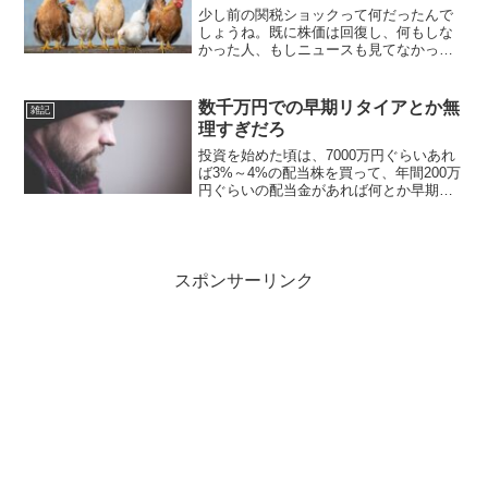
少し前の関税ショックって何だったんで
しょうね。既に株価は回復し、何もしな
かった人、もしニュースも見てなかった
人にとっては増減なしで何もなかったよ
うな状況に戻っています。プロレスか？
まだ先行きが見えないとはいえ、もうこ
数千万円での早期リタイアとか無
雑記
の関税のニュースで大きな...
理すぎだろ
投資を始めた頃は、7000万円ぐらいあれ
ば3%～4%の配当株を買って、年間200万
円ぐらいの配当金があれば何とか早期リ
タイアできるかな…と思っていました
が、現実問題無理ですね。子供がいると
いうのが大きいのですが、今の我々の世
代が高齢者になっ...
スポンサーリンク