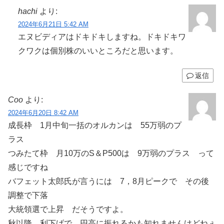
hachi
より:
2024年6月21日 5:42 AM
エヌビディアはドキドキしますね。ドキドキワ
クワクは個別株のいいところだと思います。
返信
Coo
より:
2024年6月20日 8:42 AM
成長枠 1月中旬一括のオルカンは 55万弱のプ
ラス
つみたて枠 月10万のS＆P500は 9万弱のプラス って
感じですね
バフェット太郎氏が言うには 7，8月ピークで その後
調整で下落
大統領選で上昇 だそうですよ。
秋以降 利下げで 円高に振れるかも知れませんけどねぇ