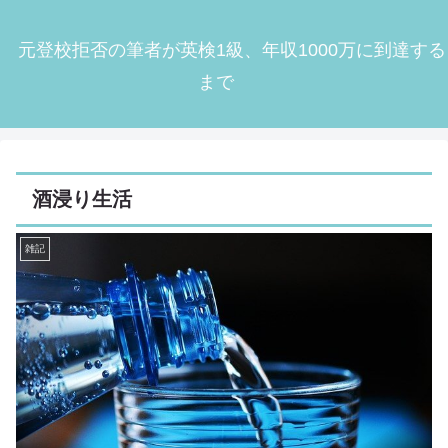
元登校拒否の筆者が英検1級、年収1000万に到達する
まで
酒浸り生活
雑記