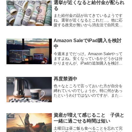
きますが、おまいらが呼ぶんだから行く
選挙が近くなると給付金が配られ
雑記
しか無いだろうと言うこ...
る
また給付金の話が出てきているようです
ね。選挙が近くなるとこれだ…。他に応
援する政党が無いから消去法で自民党に
入れているけど、給付金すっきゃなー。
ただ今回も所得制限なしで検討している
ようなので、それが救いかな。もう所得
Amazon SaleでiPad購入を検討
雑記
制限されたらなーんも手に...
中
今週末までだっけ。Amazon Saleやって
ますよね。安くなっているかどうかは分
かりませんが、iPadの追加購入を検討し
ています。現在我が家には無印が1台あっ
て、私がマイクラをやるように買ったの
ですが、マイクラは飽きて使う頻度が下
再度禁酒中
雑記
がってい...
色々なところで言っておいた方が自分を
縛れていいのでしょうか。特に何があっ
たというわけではないのですが、また禁
酒生活に突入しています。以前数か月止
めていたんですけどね。"ちょっと一
杯"からスタートして、数年でまた元通り
です。禁酒前より飲むこと...
資産が増えて感じること 子供と
雑記
一緒に過ごせる時間は短い
土曜日は昼ご飯も食べることを忘れて完