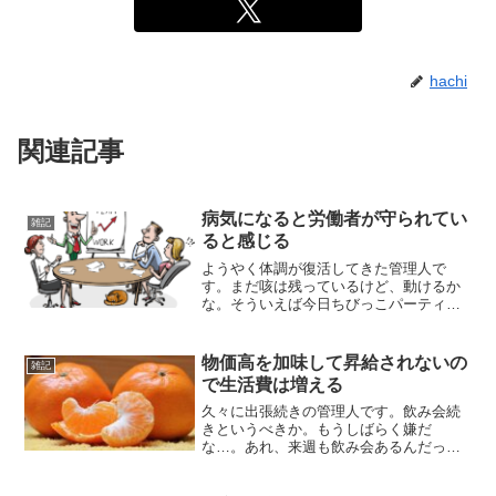
hachi
関連記事
病気になると労働者が守られてい
雑記
ると感じる
ようやく体調が復活してきた管理人で
す。まだ咳は残っているけど、動けるか
な。そういえば今日ちびっこパーティだ
っけ。もう引きこもりで完全に放置しと
こ。幸い小部屋にこもっているとリビン
グの騒がしさは気にならんし。私は風邪
物価高を加味して昇給されないの
雑記
をひいても全力で仕事してお...
で生活費は増える
久々に出張続きの管理人です。飲み会続
きというべきか。もうしばらく嫌だ
な…。あれ、来週も飲み会あるんだっ
け。多すぎ( ﾟДﾟ)最近ホテルが高くて困っ
ています。会社は旅費をケチれと言って