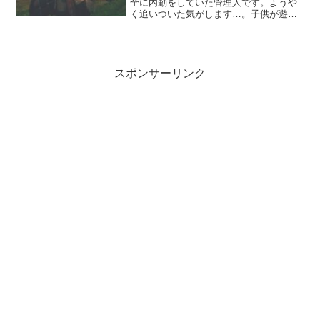
全に内勤をしていた管理人です。ようや
く追いついた気がします…。子供が遊び
たそうにしておりましたが、ちょっと勘
弁してくれと遠のけてしまいました。妻
が連れ出してくれたので事なきを得まし
たが、あまりいい行動では...
スポンサーリンク