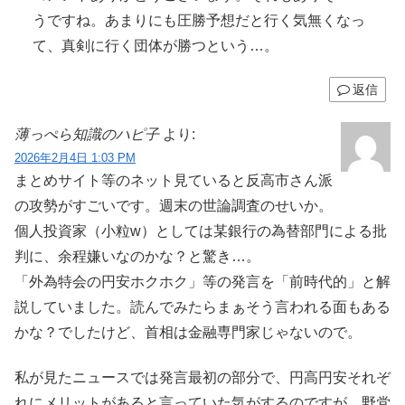
うですね。あまりにも圧勝予想だと行く気無くなっ
て、真剣に行く団体が勝つという…。
返信
薄っぺら知識のハピ子
より:
2026年2月4日 1:03 PM
まとめサイト等のネット見ていると反高市さん派
の攻勢がすごいです。週末の世論調査のせいか。
個人投資家（小粒w）としては某銀行の為替部門による批
判に、余程嫌いなのかな？と驚き…。
「外為特会の円安ホクホク」等の発言を「前時代的」と解
説していました。読んでみたらまぁそう言われる面もある
かな？でしたけど、首相は金融専門家じゃないので。
私が見たニュースでは発言最初の部分で、円高円安それぞ
れにメリットがあると言っていた気がするのですが。野党