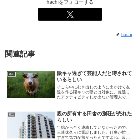
hachiをフォローする
hachi
関連記事
陰キャ過ぎて芸能人だと噂されて
雑記
いるらしい
そこら中にむき出しのように出かけて友
達を作る陽キャの妻とは対象に、厳選し
たアクティビティしか出ない管理人で
す。この時期はBBQのお誘いが多いけど
ね。知らん人とやるBBQの楽しさが全く
分からんのよね。妻も分かっているので
親の所有する田舎の別荘が売れた
雑記
無理に誘わず、自身の判...
らしい
年始から全く連絡していなかったので、
三連休久々に電話しました。仕事が忙し
すぎて気力が無かったんですよね。反省