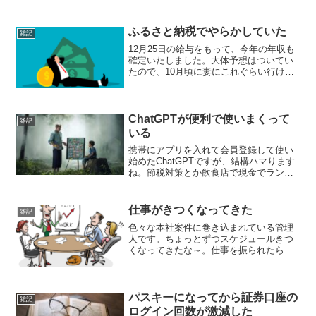
です。近況報告として、別荘が売れた
ぞ！だそうです。え？あれ売れたの？( ﾟ
Дﾟ)そもそも父親が売るとは思っていませ
ふるさと納税でやらかしていた
雑記
んでした。30年以...
12月25日の給与をもって、今年の年収も
確定いたしました。大体予想はついてい
たので、10月頃に妻にこれぐらい行ける
よとふるさと納税の上限金額を伝えてい
て既におおよそ今年のふるさと納税は終
えたつもりでした。最後源泉徴収票をも
らって枠があと少し...
ChatGPTが便利で使いまくって
雑記
いる
携帯にアプリを入れて会員登録して使い
始めたChatGPTですが、結構ハマります
ね。節税対策とか飲食店で現金でランチ
やっているお店は収入ごまかしているだ
ろとか、思いついたことを入れて行くと
どんどん回答入れてくれる。ブログとか
仕事がきつくなってきた
雑記
を調べる検索と違っ...
色々な本社案件に巻き込まれている管理
人です。ちょっとずつスケジュールきつ
くなってきたな～。仕事を振られたら断
れない性格というのもまずいんだろうな
と思ってきています。上長からも適当に
手を抜かないともっと上に行ったらカバ
ーできなくなるぞと苦言を...
パスキーになってから証券口座の
雑記
ログイン回数が激減した