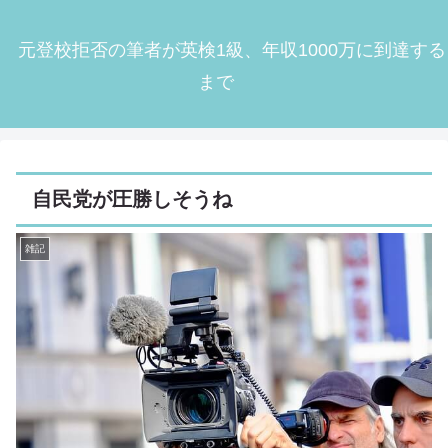
元登校拒否の筆者が英検1級、年収1000万に到達する
まで
自民党が圧勝しそうね
雑記