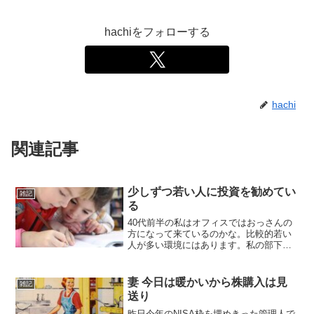
hachiをフォローする
hachi
関連記事
少しずつ若い人に投資を勧めてい
雑記
る
40代前半の私はオフィスではおっさんの
方になって来ているのかな。比較的若い
人が多い環境にはあります。私の部下で
は無いですが、隣の営業所（と言っても
同じオフィス）に新人もいるので、20代
と接することも増えてきました。たまー
妻 今日は暖かいから株購入は見
雑記
にですが、雑談になっ...
送り
昨日今年のNISA枠を埋めきった管理人で