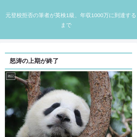
元登校拒否の筆者が英検1級、年収1000万に到達する
まで
怒涛の上期が終了
雑記