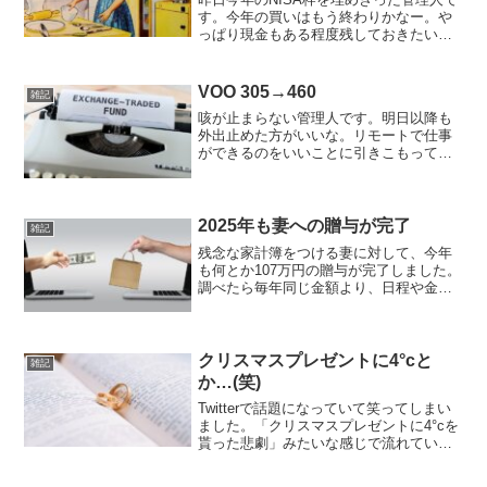
す。今年の買いはもう終わりかなー。や
っぱり現金もある程度残しておきたい
し。妻子に贈与する目途が立ってないの
で、貯金しなきゃ。ついでと言ってはな
んですが、妻は今年動いていないので買
VOO 305→460
雑記
うなら作業しますよと提...
咳が止まらない管理人です。明日以降も
外出止めた方がいいな。リモートで仕事
ができるのをいいことに引きこもってお
ります。私が主力（結果として…です
が）にしているVOOですが、現在の平均
取得値は305です。老舗のたれみたいに買
い増し買い増ししてき...
2025年も妻への贈与が完了
雑記
残念な家計簿をつける妻に対して、今年
も何とか107万円の贈与が完了しました。
調べたら毎年同じ金額より、日程や金額
をずらした方がいいと書いてあったので
適度に散らしています。今月はクレジッ
トカードの引き落としも高いし、妻が買
った指輪の請求も来月...
クリスマスプレゼントに4°cと
雑記
か…(笑)
Twitterで話題になっていて笑ってしまい
ました。「クリスマスプレゼントに4°cを
貰った悲劇」みたいな感じで流れていま
した。4°cってダサいんですか？私はあま
りセンスが無いのでデパートなんかで見