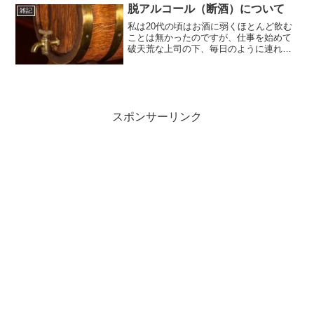
かけるそれなりのブランドだと思ってい
脱アルコール（断酒）について
雑記
ましたが...
私は20代の頃はお酒に弱くほとんど飲む
ことは無かったのですが、仕事を始めて
破天荒な上司の下、毎日のように連れま
わされている間に（本当に連れまわされ
ていた）、いつの間にか毎日飲むように
なっていました。hachi人のせいにするわ
けではなく、仕事...
スポンサーリンク