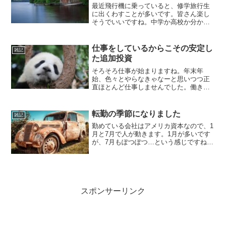
最近飛行機に乗っていると、修学旅行生
に出くわすことが多いです。皆さん楽し
そうでいいですね。中学か高校か分かり
ませんが、ここで初めて飛行機に乗る子
もいるようです。離陸時に「うぉぉぉ
ぉ！」と数十人規模のざわめきが起こる
仕事をしているからこその安定し
雑記
ので、なんか微笑ましいです...
た追加投資
そろそろ仕事が始まりますね。年末年
始、色々とやらなきゃなーと思いつつ正
直ほとんど仕事しませんでした。働きた
くないでござる。びっくりするぐらいま
っっったくやる気せん(笑)やっぱり何かし
らスイッチみたいなのがあって、オフに
転勤の季節になりました
雑記
なると人間ダメですね。...
勤めている会社はアメリカ資本なので、1
月と7月で人が動きます。1月が多いです
が、7月もぽつぽつ…という感じですね。
昨日上司から電話があり、一人異動して
くるかもしれないから、一人チームから
出すつもりでいてくれと言われました。
へいへい…。仕方が...
スポンサーリンク