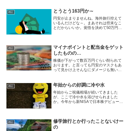
とうとう163円か～
雑記
円安が止まりませんね。海外旅行控えて
いるんだけどな～。まあそれは些末なこ
とだからいいか。覚悟を決めて50万円ぐ
らい使う！と思ってしまえば何とかなる
か。米株投資家にとっては、円換算で資
産が増えるから日本における生活は何と
かなるかなという気持ち...
マイナポイントと配当金をゲット
雑記
したものの…
株価が下がって数百万円ぐらい削られて
おります。と言っても円安のマスクもあ
って見かけ上そんなにダメージも無い
し、よく分からない状況ですね。そんな
中、小銭をゲットです。VYMから配当金
540ドルとマイナポイント第二弾…。しょ
年始からの好調に冷や水
雑記
ぼっ( ﾟДﾟ)なん...
年始からご祝儀相場が続いてきました
が、ここで冷や水を浴びせられました
か。今年から新NISAで日本株デビューし
た方はびっくりしてるからな。私は
S&P500が中心で、そこまで下がっていな
いのと謎の円安で相殺されてあまりダメ
ージはありません。ドル...
修学旅行とか行ったことないけー
雑記
の