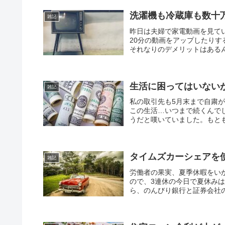
洗濯機も冷蔵庫も数十
雑記
昨日は夫婦で家電動画を見てい
20分の動画をアップしたり
それなりのデメリットはあるん
生活に困ってはいない
雑記
私の取引先も5月末まで自粛
この生活…いつまで続くんで
うだと嘆いていました。もとも
タイムズカーシェアを
雑記
労働者の果実、夏季休暇をい
ので、3連休の今日で夏休み
ら、のんびり銀行と証券会社の