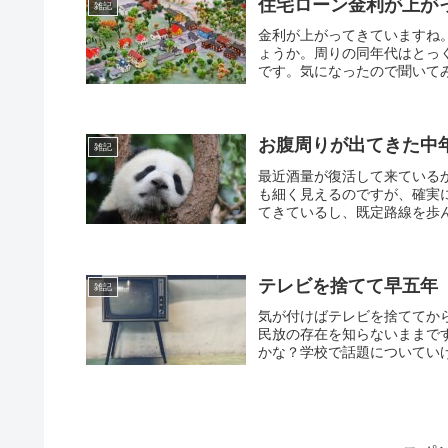
住宅ローン金利が上が
雑記
金利が上がってきていますね
ょうか。周りの同年代はとっ
です。気になったので聞いてみ
お腹周りが出てきた中
雑記
最近酒量が復活して来ている
も細く見えるのですが、確実
てきているし、既定路線を歩んで
テレビを捨てて早五年
雑記
気が付けばテレビを捨ててか
民放の存在を知らないままで
かな？学校で話題についていけ