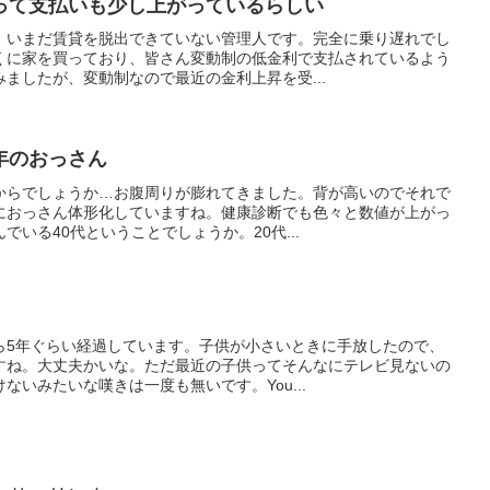
って支払いも少し上がっているらしい
。いまだ賃貸を脱出できていない管理人です。完全に乗り遅れでし
くに家を買っており、皆さん変動制の低金利で支払されているよう
ましたが、変動制なので最近の金利上昇を受...
年のおっさん
からでしょうか…お腹周りが膨れてきました。背が高いのでそれで
におっさん体形化していますね。健康診断でも色々と数値が上がっ
いる40代ということでしょうか。20代...
ら5年ぐらい経過しています。子供が小さいときに手放したので、
すね。大丈夫かいな。ただ最近の子供ってそんなにテレビ見ないの
ないみたいな嘆きは一度も無いです。You...