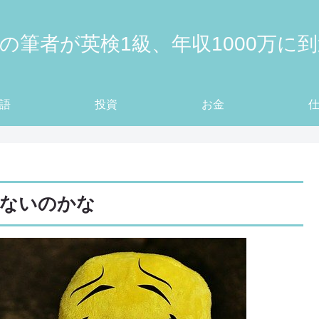
の筆者が英検1級、年収1000万に
語
投資
お金
てないのかな