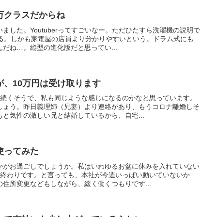
万クラスだからね
ました。Youtuberってすごいなー。ただひたすら洗濯機の説明で
する。しかも家電屋の店員より分かりやすいという。ドラム式にも
だね…。縦型の進化版だと思ってい...
が、10万円は受け取ります
が続くそうで、私も同じような感じになるのかなと思っています。
しょう。昨日義理姉（兄妻）より連絡があり、もうコロナ離婚しそ
と気性の激しい兄と結婚しているから、自宅...
使ってみた
かがお過ごしでしょうか。私はいわゆるお盆に休みを入れていない
は終わりです。と言っても、本社が今週いっぱい動いていないか
住所変更などもしながら、緩く働くつもりです...