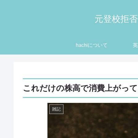
元登校拒否
hachiについて
英
これだけの株高で消費上がっ
雑記