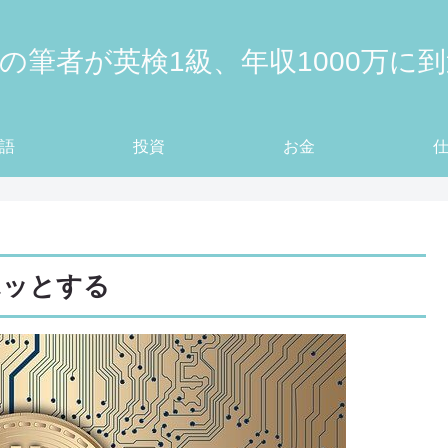
の筆者が英検1級、年収1000万に
語
投資
お金
ホッとする