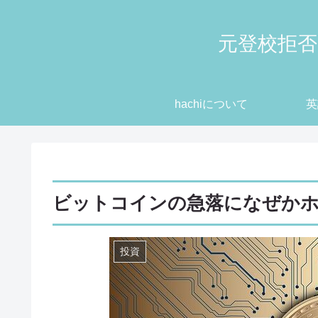
元登校拒否
hachiについて
英
ビットコインの急落になぜか
投資