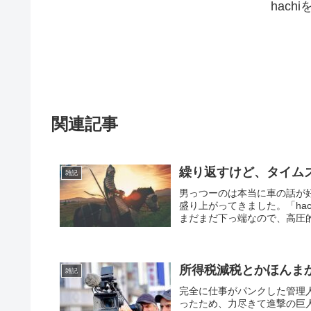
hach
関連記事
繰り返すけど、タイム
雑記
男っつーのは本当に車の話が
盛り上がってきました。「ha
まだまだ下っ端なので、高圧的
所得税減税とかほんま
雑記
完全に仕事がパンクした管理
ったため、力尽きて進撃の巨