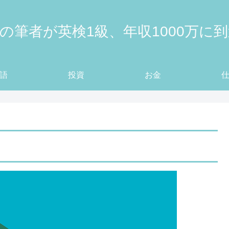
の筆者が英検1級、年収1000万に
語
投資
お金