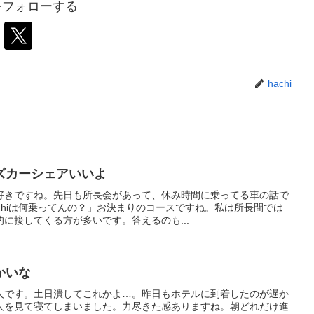
iをフォローする
hachi
ズカーシェアいいよ
好きですね。先日も所長会があって、休み時間に乗ってる車の話で
chiは何乗ってんの？」お決まりのコースですね。私は所長間では
に接してくる方が多いです。答えるのも...
かいな
人です。土日潰してこれかよ…。昨日もホテルに到着したのが遅か
人を見て寝てしまいました。力尽きた感ありますね。朝どれだけ進