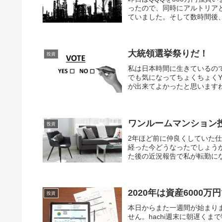
ったので、同時にアルトリア
ていました。そして数時間後、
大統領選挙祭りだ！
投資
私は日本時間に生きているの
でも気になってちょくちょくY
が出来てよかったと思いますね
ワンルームマンション
投資
2年ほど前に仲良くしていた
経った今どうなったでしょう
た後の近況報告で私が転勤にな
2020年は資産6000万
投資
本日からまた一週間が始まり
せん。hachi週末に朝遅く