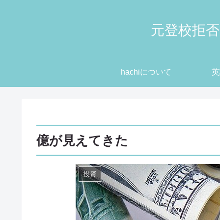
元登校拒否
hachiについて
英
億が見えてきた
投資