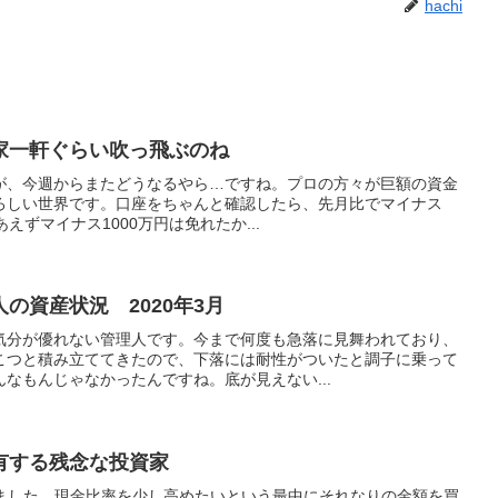
hachi
家一軒ぐらい吹っ飛ぶのね
が、今週からまたどうなるやら…ですね。プロの方々が巨額の資金
ろしい世界です。口座をちゃんと確認したら、先月比でマイナス
りあえずマイナス1000万円は免れたか...
の資産状況 2020年3月
気分が優れない管理人です。今まで何度も急落に見舞われており、
こつと積み立ててきたので、下落には耐性がついたと調子に乗って
なもんじゃなかったんですね。底が見えない...
有する残念な投資家
いました。現金比率を少し高めたいという最中にそれなりの金額を買