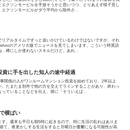
とエクソンモービルを手放そうかと思いつつ、とりあえず様子見し
エクソンモービルがダウ平均から除外さ...
でリアルタイムでずっと追いかけているわけではないですが、それ
ahooのアメリカ版でニュースを見てしまいます。こういう時英語
…稀にしか使わないスキルだけど。あれ...
投資に手を出した知人の途中経過
仕事関係の人がワンルームマンション投資を始めており、2年以上
か。たまたま別件で他の方を交えてラインすることがあり、終わっ
っていることなどを伝え、彼に「そういえば...
円で横ばい
ます。週末も平日も朝5時に起きるので、特に生活の乱れはありま
まで寝て、夜更かしする生活をすると月曜日が憂鬱になる可能性が高