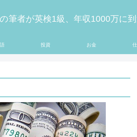
の筆者が英検1級、年収1000万に
語
投資
お金