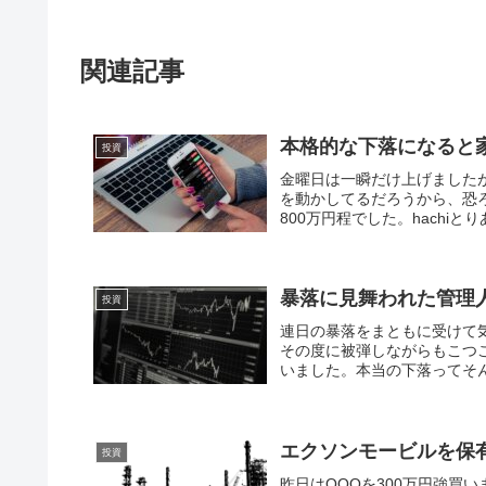
関連記事
本格的な下落になると
投資
金曜日は一瞬だけ上げました
を動かしてるだろうから、恐
800万円程でした。hachiと
暴落に見舞われた管理人
投資
連日の暴落をまともに受けて
その度に被弾しながらもこつ
いました。本当の下落ってそん
エクソンモービルを保
投資
昨日はQQQを300万円強買