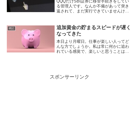
QQQだけSBI証券に移管手続きをしてい
る管理人です。なんか不備があって突き
返されて、まだ実行できていませんけど
ね…。再提出です。もともとは楽天証券
の乗っ取りが怖くて分散するために別の
証券口座を作ったのですが、ここにきて
追加資金の貯まるスピードが遅く
雑記
携帯と連動してパスキ...
なってきた
本日より月曜日。仕事が楽しい人ってど
んな方でしょうか。私は常に何かに追わ
れている感覚で、楽しいと思うことはあ
まりありません。hachi成長、やりがいと
いうスローガンに疲れてきました。360度
どこを見てもそんな言葉しか見当たらな
いから資産があ...
スポンサーリンク