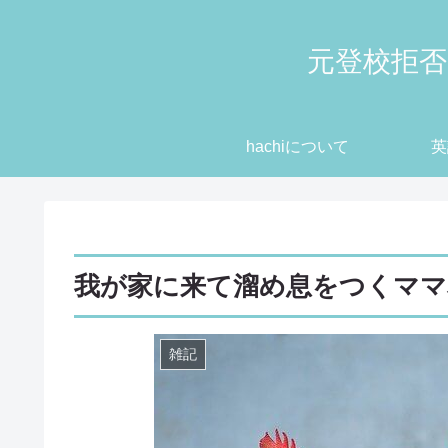
元登校拒否
hachiについて
英
我が家に来て溜め息をつくママ
雑記