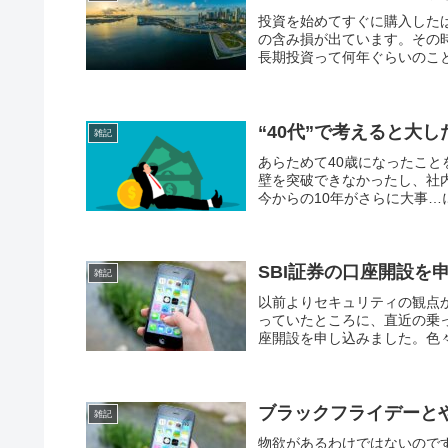
投資を始めてすぐに購入した
の含み損が出ています。その
長期投資って何年ぐらいのこと
“40代”で考えると大
雑記
あらためて40歳になったこと
壁を突破できなかったし、社内
今からの10年がさらに大事…
SBI証券の口座開設を
雑記
以前よりセキュリティの観点
っていたところに、直近の乗
座開設を申し込みました。色々
ブラックフライデーとやら
雑記
物欲があるわけではないので