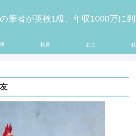
の筆者が英検1級、年収1000万に
語
投資
お金
友