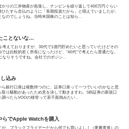
ばかりの三井物産が急落し、ナンピンを繰り返して400万円ぐらい
時ひたすら念仏のように「長期投資だから」と唱えていましたが、
なのでしょうね。当時米国株のことは知ら...
したことないな…
を考えておりますが、30代で1億円貯めたいと思っていたけどその
では比較的若く所長になったけど、"40代"で考えたら普通だな。
になりそうですね。会社でのポジシ...
申し込み
から銀行口座は複数持つのに、証券口座って一つでいいのかなと思
っ取り騒動があったため意を決して動きますわ。SBI証券の新規口
調べたらVOOの移管って若干面倒みたい...
でApple Watchを購入
すが、ブラックフライデーだから何でも買いよし！（妻審査後）の