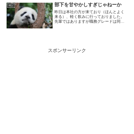
ち溢れていた我が子ですが、さっそく疲
部下を甘やかしすぎじゃねーか
雑記
れ始めているようです（...
昨日は本社の方が来ており（ほんとよく
来る）、軽く飲みに行っておりました。
先輩ではありますが職務グレードは同レ
ベルなので、あまり気を使わず気楽にさ
せていただきました。高圧的な方でもな
いのでね。そこで言われたのが、「hachi
君とこの営業所って...
スポンサーリンク