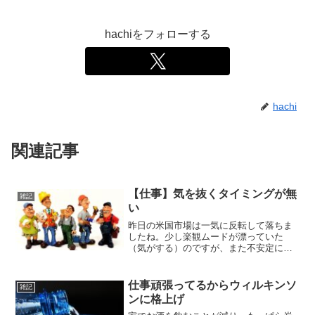
hachiをフォローする
hachi
関連記事
【仕事】気を抜くタイミングが無
雑記
い
昨日の米国市場は一気に反転して落ちま
したね。少し楽観ムードが漂っていた
（気がする）のですが、また不安定に逆
戻りでしょうか。今年はあかんね。一応
毎朝株価はチェックしているのですが、
仕事の方に気を取られて情報収集などあ
仕事頑張ってるからウィルキンソ
雑記
まり出来ていません。hac...
ンに格上げ