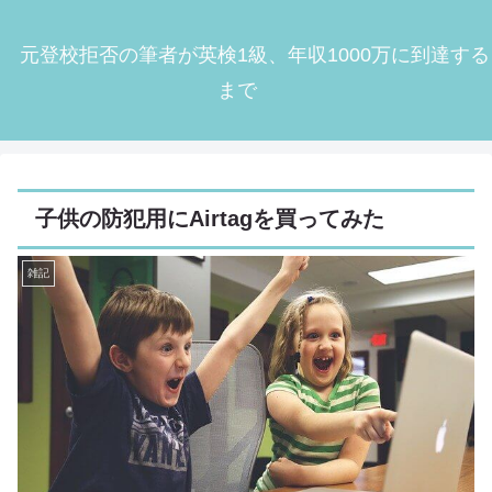
元登校拒否の筆者が英検1級、年収1000万に到達する
まで
子供の防犯用にAirtagを買ってみた
雑記