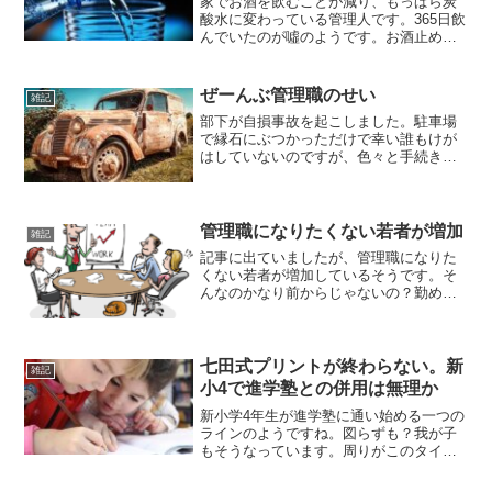
家でお酒を飲むことが減り、もっぱら炭
酸水に変わっている管理人です。365日飲
んでいたのが噓のようです。お酒止める
と身体が軽いね…。炭酸水に関しては妻
が箱買いしてくれているので常に補充さ
れているのですが、いつも見たことのな
ぜーんぶ管理職のせい
雑記
い銘柄ばかりでした。...
部下が自損事故を起こしました。駐車場
で縁石にぶつかっただけで幸い誰もけが
はしていないのですが、色々と手続きが
面倒です。書類もそうだし、再発防止の
ための面談、今後の取り組みなど色々と
大変ですわ。そして事故を起こすと年間
評価の査定に響くのです。...
管理職になりたくない若者が増加
雑記
記事に出ていましたが、管理職になりた
くない若者が増加しているそうです。そ
んなのかなり前からじゃないの？勤めて
いる会社で言うと、半々ですね。まだま
だ所長のポジションを狙っている人は多
いです。もちろん部下にも同年代で所長
を目指したくないと明言し...
七田式プリントが終わらない。新
雑記
小4で進学塾との併用は無理か
新小学4年生が進学塾に通い始める一つの
ラインのようですね。図らずも？我が子
もそうなっています。周りがこのタイミ
ングで通い始めたから影響されているの
かな。さて、塾に通い始めてやる気に満