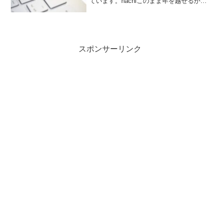
ています。hachiこのまま年を越せるかさ
て、買う買うと言って行動していなかっ
た買い増しですが、昨日注文いたしまし
た。結果論ですが…もっと早く発注した
らよかったよ。特...
スポンサーリンク