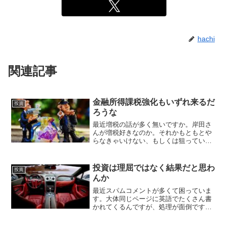
hachi
関連記事
金融所得課税強化もいずれ来るだ
投資
ろうな
最近増税の話が多く無いですか。岸田さ
んが増税好きなのか。それかもともとや
らなきゃいけない、もしくは狙っていた
けど、岸田さんが率先して汚れ役を引き
受けているのか。今のところ具体的に動
きはありませんが、金融所得課税の引き
投資は理屈ではなく結果だと思わ
投資
上げもちょいちょい話題に...
んか
最近スパムコメントが多くて困っていま
す。大体同じページに英語でたくさん書
かれてくるんですが、処理が面倒です。
コメント欄無くそうかな…。そんなコメ
ント来るブログではないし。2020年もあ