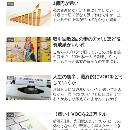
とわずか。私は仕事に追われいつの間に
1億円が遠い
投資
か年末になってそうで...
私の資産額など誰も気にしていないし、
相場は一切関係なく動くわけですが、上
手い具合に下落が訪れてなかなか資産額1
億円を突破できません。あと少し！とい
うところまで来ているのだけどもね。ち
ょうどそのタイミングで下落が始まり、
労働収入からの入金技を...
取引回数2回の妻の方がよほど投
投資
資成績がいい件
こちらのブログで晒しているのは私名義
の口座で、100%私一人で管理していま
す。もちろん家族の資産なので妻にも
時々共有しているのですが、全く関心を
示さないので任せて貰っていると信じて
います。hachi下手ながらも飛んでもない
人生の後半、最終的にVOOをどう
投資
マイナスをたたき出...
していくか
昨日凡人にはVOOがいいとか書いておき
ながら、買うのはいいけど出口はどうす
るのかあまり考えていません。おかげさ
まで資産は徐々に増えてきています。銀
行預金も合わせると8000万円を超えまし
たし、社内株、妻のVOOなども入れると
【買い】VOOを2.3万ドル
投資
世帯で1億円を突...
断酒2日目。先日飲んだとはいえビール1
杯だけなので、苦痛なく再スタートでき