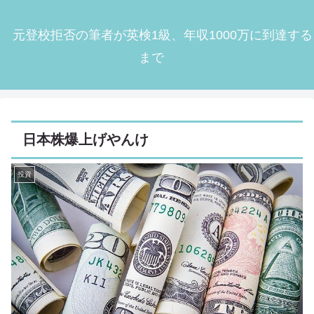
元登校拒否の筆者が英検1級、年収1000万に到達する
まで
日本株爆上げやんけ
投資