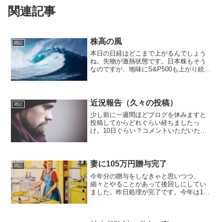
関連記事
株高の風
雑記
本日の日経はどこまで上がるんでしょう
ね。先物が激熱状態です。日本株もそう
なのですが、地味にS&P500も上がり続け
ているんですよね。気が付けば最高値更
新中です。NISA分すらまだ買い切れてい
ないのに、年始から飛ばしますわね。枠
はあと120万...
近況報告（久々の投稿）
雑記
少し前に一週間ほどブログを休みますと
投稿してからどれぐらい経ちましたっ
け。10日ぐらい？コメントいただいた
方々、本当にありがとうございます。そ
れにしてもスパムってマジでうざいな。
100件ぐらいエロ投稿消すのに時間かかっ
たわ。なんかスゲー長か...
妻に105万円贈与完了
雑記
今年分の贈与をしなきゃと思いつつ、
細々とやることがあって後回しにしてい
ました。昨日処理が完了です。今年は105
万円振込しました。その端数何？という
感じですが、ネットで調べていたら毎年
同じ金額にしない方がいいということな