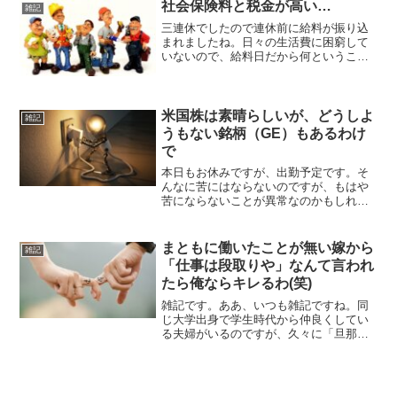
ので、適当な金額にして...
社会保険料と税金が高い…
雑記
三連休でしたので連休前に給料が振り込
まれましたね。日々の生活費に困窮して
いないので、給料日だから何ということ
は無いのですが、それでもお金を貰える
日は嬉しいものです。このために働いて
いるからね。一応毎月明細を見るように
しているのですが、改めて...
米国株は素晴らしいが、どうしよ
雑記
うもない銘柄（GE）もあるわけ
で
本日もお休みですが、出勤予定です。そ
んなに苦にはならないのですが、もはや
苦にならないことが異常なのかもしれま
せん。hachi連休明けより月末月初の提出
書類に追われる予定なので、今できるこ
とを終わらせたい性格なのです。まとも
まともに働いたことが無い嫁から
雑記
に休めるのは8月2...
「仕事は段取りや」なんて言われ
たら俺ならキレるわ(笑)
雑記です。ああ、いつも雑記ですね。同
じ大学出身で学生時代から仲良くしてい
る夫婦がいるのですが、久々に「旦那が
腹立つ！！！聞いてよ！」とLINEが来た
ので（妻の方に）、先日電話をしており
ました。この夫婦は両方とも私の大学の
同級生で、もう15年...