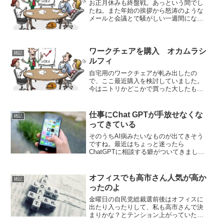
お正月休みも終盤戦。あっという間でし
たね。また年始の挨拶から怒涛のような
メールと会議とで騒がしい一週間になる
だろうな。ただ本社がおそらく年始の数
日は休んでいる人が多いため、週の後半
ぐらいからですね。本格稼働は成人の日
開けでしょうか。今年の目...
ワークチェアを購入 オカムラシ
雑記
ルフィ
自宅用のワークチェアが軋み出したの
で、ここ最近購入を検討していました。
今はニトリかどこかで買った大したもの
ではないヤツを使っています。結構使う
からそれなりのものを買おうかなと、家
具屋に行って色々調べていてようやく決
仕事にChat GPTが手放せなくな
雑記
断です。アーロンチェアも迷...
ってきている
そのうちAI病みたいなものが出てきそう
ですね。最近はちょっと迷ったら
ChatGPTに相談する癖がついてきまし
た。先日論理的思考の研修（社内で定期
的にある）でコンサル系出身の講師に、
こういう思考トレーニングでAI使うのっ
オフィスでも高市さん人気が高か
雑記
てどう思うのかおずおず...
ったのよ
金曜日の自民党総裁選前後はオフィスに
出たり入ったりして、私も高市さんで決
まりかな？とテンション上がっていたの