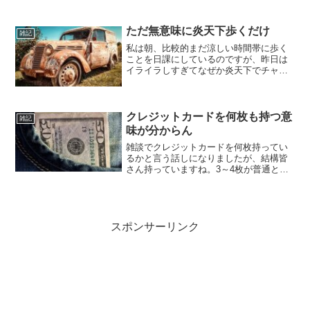
ですが結果は石破さんに決まりました。
あーあ…と、まあ個人的な気持ちは抑え
て淡々と仕事をしていたのですが、周囲
ただ無意味に炎天下歩くだけ
雑記
からぼそぼそと「高市さん...
私は朝、比較的まだ涼しい時間帯に歩く
ことを日課にしているのですが、昨日は
イライラしすぎてなぜか炎天下でチャレ
ンジしたくなり歩き始めました（仕事し
ろ）。二時間ぐらい歩いたかな。さすが
に途中絶望的になったけど、何とか無事
生還しました。得たものは...
クレジットカードを何枚も持つ意
雑記
味が分からん
雑談でクレジットカードを何枚持ってい
るかと言う話しになりましたが、結構皆
さん持っていますね。3～4枚が普通とい
う感じでした。我が家は楽天カード1枚の
みで、妻には家族カードを渡していま
す。先日図らずも？楽天プレミアカード
に変更して、カード番号...
スポンサーリンク