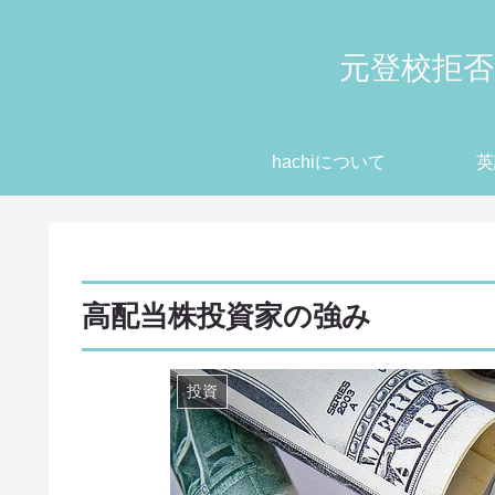
元登校拒否
hachiについて
英
高配当株投資家の強み
投資