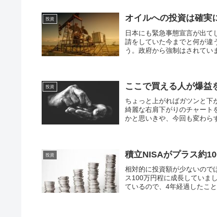
オイルへの投資は確実
投資
日本にも緊急事態宣言が出て
請をしていた今までと何が違
う。政府から強制はされていま
ここで買える人が爆益
投資
ちょっと上がればガツンと下が
綺麗な右肩下がりのチャート
かと思いきや、今回も変わらず直
積立NISAがプラス約1
投資
相対的に投資額が少ないのでほ
ス100万円程に成長していまし
ているので、4年経過したことに