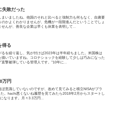
に失敗だった
しまいましたね。他国のそれと比べると強制力も何もなく、自粛要
うのかよくわかりませんが、危機が一段階進んだということでしょ
せんが、善良な企業は早くも休業を表明して...
を得る
るを繰り返し、気が付けば2023年は半年経ちました。米国株は
を描いていますね。コロナショックを経験して少しは巧みになった
撃被弾している管理人です。"10年に...
00万円
ぼ意識していないのですが、改めて見てみると積立NISAがプラ
た。hachi悪くないね履歴を見てみたら2018年2月からスタートし
なります。月々3.3万円...