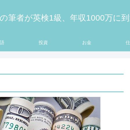
の筆者が英検1級、年収1000万に
語
投資
お金