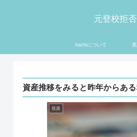
元登校拒否
hachiについて
英
資産推移をみると昨年からある
投資