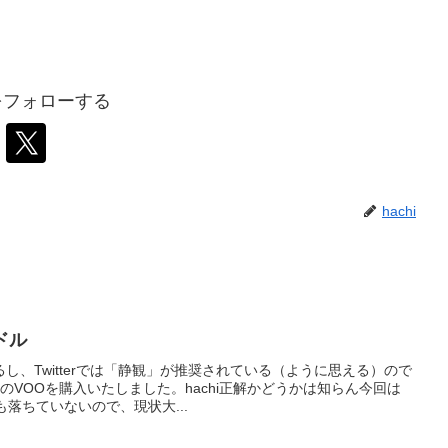
iをフォローする
hachi
ドル
し、Twitterでは「静観」が推奨されている（ように思える）ので
のVOOを購入いたしました。hachi正解かどうかは知らん今回は
落ちていないので、現状大...