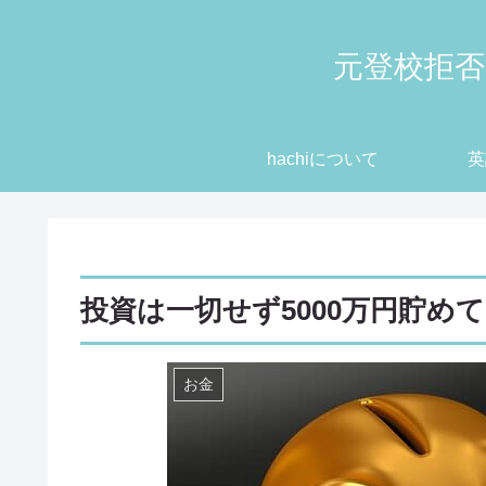
元登校拒否
hachiについて
英
投資は一切せず5000万円貯め
お金