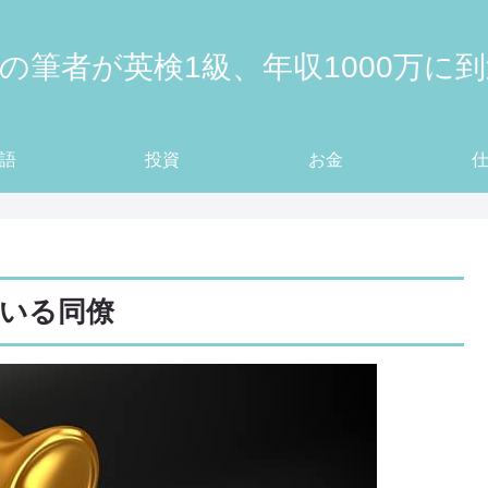
の筆者が英検1級、年収1000万に
語
投資
お金
ている同僚