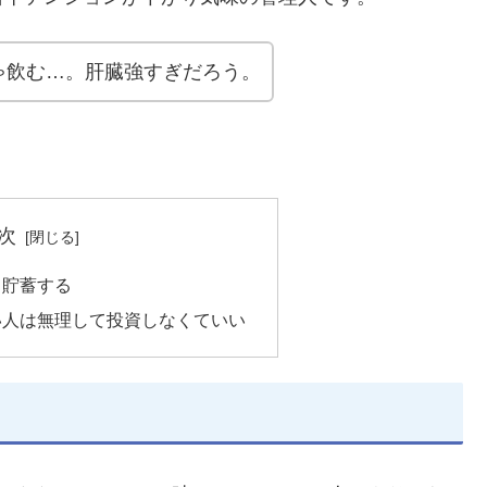
ゃ飲む…。肝臓強すぎだろう。
次
、貯蓄する
い人は無理して投資しなくていい