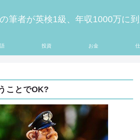
の筆者が英検1級、年収1000万に
語
投資
お金
うことでOK?