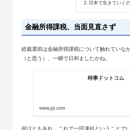
日本で生きていく
金融所得課税、当面見直さず
総裁選前は金融所得課税について触れていな
（と思う）、一瞬で日和ましたかね。
時事ドットコム
www.jiji.com
何はともあれ、これで一回凍結ということで