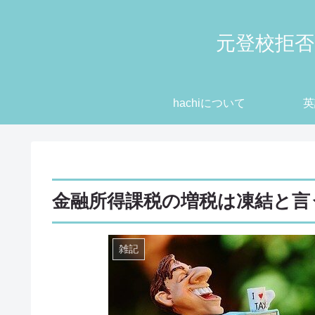
元登校拒否
hachiについて
英
金融所得課税の増税は凍結と言
雑記