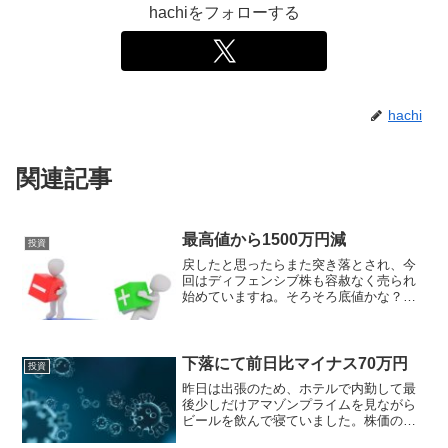
hachiをフォローする
hachi
関連記事
最高値から1500万円減
投資
戻したと思ったらまた突き落とされ、今
回はディフェンシブ株も容赦なく売られ
始めていますね。そろそろ底値かな？感
覚的なものですみません。おかげさまで
私の資産も年頭より1500万円程消え去り
ました。円安も少し戻して、容赦なく目
減りしています。最高...
下落にて前日比マイナス70万円
投資
昨日は出張のため、ホテルで内勤して最
後少しだけアマゾンプライムを見ながら
ビールを飲んで寝ていました。株価のこ
となんかすっかり忘れていたよ(笑)そして