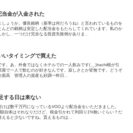
配当金が入金された
ましょうか。優良銘柄（基準は何だろうね）と言われているものを
とんどの銘柄は安定した配当金をもたらしてくれています。私のか
かし、一つだけ完全なる投資失敗例がありま...
 いいタイミングで買えた
。あ、外食ではなくホテルでの一人飲みです(._.)hachi根が引
部屋で一人で飲むのが好きなんです。寂しさとか皆無です。どうぞ
面高 管理人の資産も好調一昨日...
満足する日は来ない
付けば数千万円になっているVOOより配当金をいただきました。
いう金額自体はそれなりだけど、税金引かれて利回り1%無いぐらい？だ
えると少ないですね。貰えるものは...