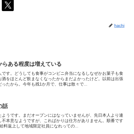
hachi
からある程度は増えている
人です。どうしても食事がコンビニ弁当になるしなぜかお菓子も食
お酒をほとんど飲まなくなったからまだよかったけど。以前は出張
ったから。今年も残1か月で、仕事は散々で...
の話
たようです。まだオープンにはなっていませんが、先日本人より連
し不本意なようですが、こればかりは仕方がありません。順番です
ら給料返上して地域限定社員になれっての...