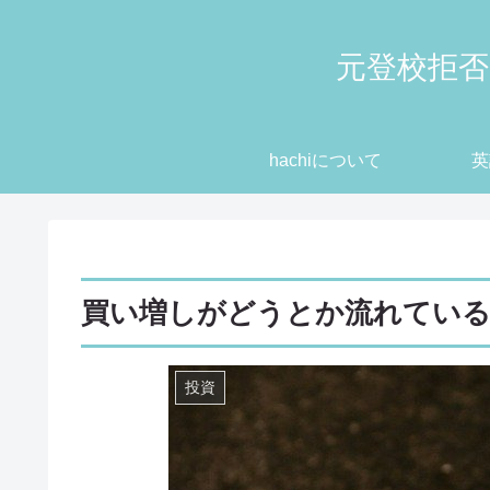
元登校拒否
hachiについて
英
買い増しがどうとか流れてい
投資