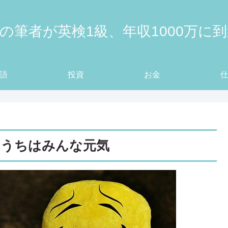
の筆者が英検1級、年収1000万に
語
投資
お金
るうちはみんな元気