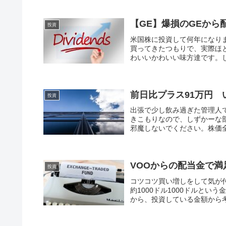
【GE】爆損のGEから
投資
米国株に投資して何年になり
買ってきたつもりで、実際ほ
わいいかわいい味方達です。し
前日比プラス91万円
投資
出張で少し飲み過ぎた管理人です
きこもりなので、しずかーな
邪魔しないでください。株価全
VOOからの配当金で
投資
コツコツ買い増しをして気が
約1000ドル1000ドルと
から、投資している金額から考