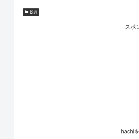
投資
スポ
hach