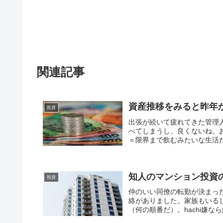
関連記事
資産推移をみると昨年
投資
出張が続いて疲れてきた管理
べてしまうし、良くないね。
＝限界まで飲むみたいな生活だ
知人のマンション投資
投資
仲のいい同僚の転勤が決まっ
絡がありました。家族もいる
（何の順番だ）。hachi嫌な