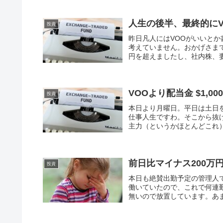
人生の後半、最終的に
投資
昨日凡人にはVOOがいいと
考えていません。おかげさまで
円を超えましたし、社内株、妻
VOOより配当金 $1,00
投資
本日より月曜日。平日は土日
仕事人生ですわ。そこから抜
主力（というかほとんどこれ）
前日比マイナス200万
投資
本日も絶賛出勤予定の管理人
働いていたので、これで何連
無いので放置しています。あま