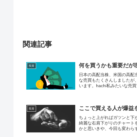
関連記事
何を買うかも重要だが
投資
日本の高配当株、米国の高配
な売買もたくさんしましたが
います。hachi私みたいな売
ここで買える人が爆益
投資
ちょっと上がればガツンと下が
綺麗な右肩下がりのチャート
かと思いきや、今回も変わらず直