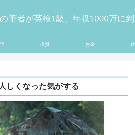
の筆者が英検1級、年収1000万に
語
投資
お金
人しくなった気がする