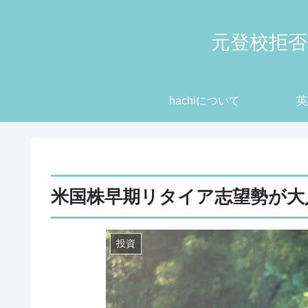
元登校拒否
hachiについて
英
米国株早期リタイア志望勢が大
投資