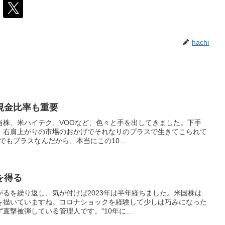
hachi
現金比率も重要
当株、米ハイテク、VOOなど、色々と手を出してきました。下手
、右肩上がりの市場のおかげでそれなりのプラスで生きてこられて
買でもプラスなんだから、本当にこの10...
を得る
るを繰り返し、気が付けば2023年は半年経ちました。米国株は
を描いていますね。コロナショックを経験して少しは巧みになった
撃被弾している管理人です。"10年に...