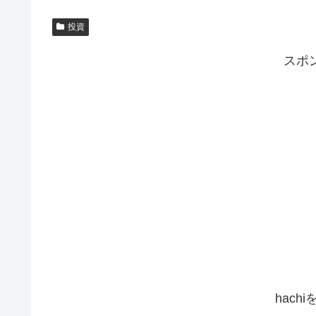
投資
スポ
hach