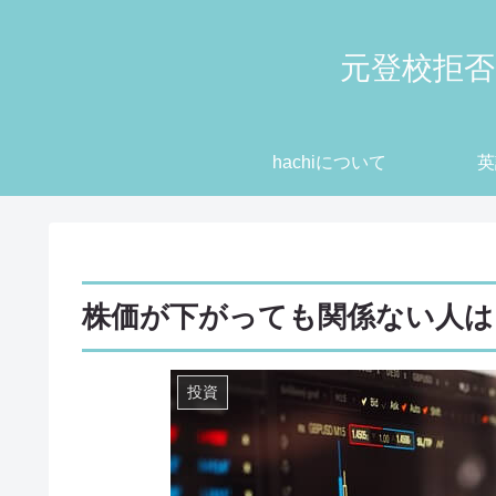
元登校拒否
hachiについて
英
株価が下がっても関係ない人は
投資