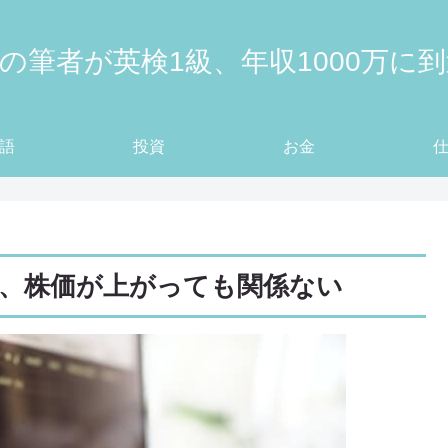
の筆者が英検1級、年収1000万に
語
投資
お金
、株価が上がっても関係ない