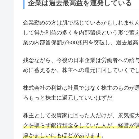
企業は過去最高益を連発している
企業勤めの方は肌で感じているかもしれませ
して得た利益の多くを内部留保という形で蓄
業の内部留保額が500兆円を突破し、過去最
残念ながら、今後の日本企業は労働者への給
めに蓄えるか、株主への還元に回していくで
株式会社の利益は社員ではなく株主のものが
ろもっと株主に還元していいはずだ。
株主として投資家に回った人だけが、景気拡
クを取らず銀行預金をしていた人が、経営が
厚かましいにもほどがあります
。