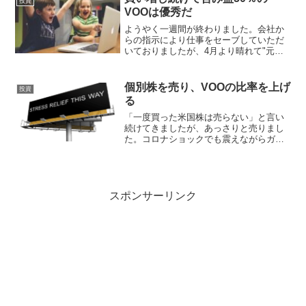
投資
い）。年収は1200...
VOOは優秀だ
ようやく一週間が終わりました。会社か
らの指示により仕事をセーブしていただ
いておりましたが、4月より晴れて"元通
り"でございます。早速週末に仕事をしな
いとダメそうですね。hachiまあそりゃ、
こんなありがたい生活ずっとは続けてく
個別株を売り、VOOの比率を上げ
投資
れんわな。辞め...
る
「一度買った米国株は売らない」と言い
続けてきましたが、あっさりと売りまし
た。コロナショックでも震えながらガチ
ホしておりましたが、落ち着いてきた今
あっさりと売りました。hachiリーマンシ
ョック以前から個別株をホールドし続け
ている方、本当に尊...
スポンサーリンク