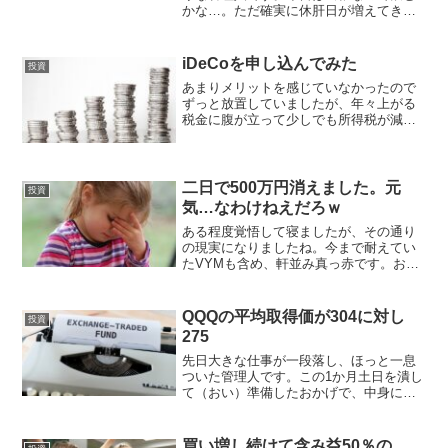
かな…。ただ確実に休肝日が増えてきて
います。そして辞めることへの抵抗も減
ってきています。hachi先日まで365日飲
んでいましたから…残念な投資家の不思
iDeCoを申し込んでみた
投資
議な心理以前遊び...
あまりメリットを感じていなかったので
ずっと放置していましたが、年々上がる
税金に腹が立って少しでも所得税が減ら
せないかと思ってiDeCoに申し込んでみま
した。hachi結構手続き面倒ですね皆様は
活用していますでしょうか。私はもとも
と定年まで働...
二日で500万円消えました。元
投資
気…なわけねえだろｗ
ある程度覚悟して寝ましたが、その通り
の現実になりましたね。今まで耐えてい
たVYMも含め、軒並み真っ赤です。おか
げさまで私の資産は週末を挟み2営業日で
500万円消えました。ふぁっ( ﾟДﾟ)ちょっ
と前に"狼狽売り"して底値がどうとか言
QQQの平均取得価が304に対し
投資
っていま...
275
先日大きな仕事が一段落し、ほっと一息
ついた管理人です。この1か月土日を潰し
て（おい）準備したおかげで、中身につ
いては上層部からおほめ頂きました。1か
月これに費やしたおかげで後回しにして
いた仕事を、本日明日で片付けます（お
買い増し続けて含み益50％の