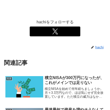
hachiをフォローする
hachi
関連記事
積立NISAが300万円になったが、
投資
これがメインでは足りない
積立NISAを始めて何年経ちましょうか。
月々3.3万円なので、ほぼ気にせず完全放
置しています。ただ積立の威力はなかな
かのもので、UP率で考えた場合これが一
番成績が良かったりします( ;∀;)私の無駄
な売買がリターンを減らしていることの
最速最短で資産を増やそうなんて