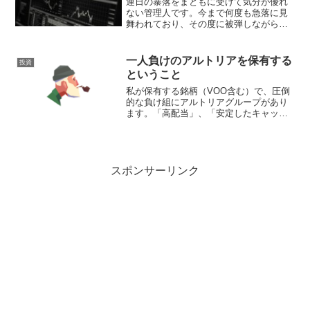
連日の暴落をまともに受けて気分が優れ
ない管理人です。今まで何度も急落に見
舞われており、その度に被弾しながらも
こつこつと積み立ててきたので、下落に
は耐性がついたと調子に乗っていまし
た。本当の下落ってそんなもんじゃなか
一人負けのアルトリアを保有する
投資
ったんですね。底が見えない...
ということ
私が保有する銘柄（VOO含む）で、圧倒
的な負け組にアルトリアグループがあり
ます。「高配当」、「安定したキャッシ
ュフロー」、「中毒性」、「新規参入の
難しさ」、「設備投資の必要性が低い」
など、高配当関連のブログを読むとアル
トリア（タバコ株）を褒...
スポンサーリンク