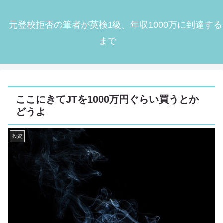
元登校拒否の筆者が英検1級、年収1000万に到達する
まで
ここにきてJTを1000万円ぐらい買うとか
どうよ
投資