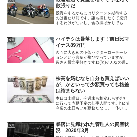
投資
証左だ...
欲張りだ
投資をするからにはリターンを期待する
のは当たり前です。誰も損したくて投資
するわけがないし、含み損ばかりでも
「長期投資だから気にしない」なんてき
れいごとです。気になるに決まっていま
す（笑）自身が抱えている含み損や、他
ハイテクは暴落します！前日比マ
投資
人の方が儲かっていることが...
イナス89万円
久々に大きめの下落セクターローテーシ
ョンという言葉が飛び交っていますが、
皆さん横文字好きですね(笑)そんなの過去
にも何度も言われているし、まあそうな
んだろうけど、「セクターローテーショ
ンだっ！」と言っていたらそれなりに雰
株高を妬むなら自分も買えばいい
投資
囲気出る感じなのかな...
が、かといって少額買っても格差
は縮まらない
本日は土曜日。今週末も相変わらず会社
に行って内勤予定の仕事人間です。hachi
今週の土日もフル勤務だな…。一体いつ
から休んでないのか。8月中旬まで休みが
なさそうな予感がしています（白目）さ
て、仕事は鬱陶しい限りですが、市場は
暴落に見舞われた管理人の資産状
投資
本日もやってくれ...
況 2020年3月