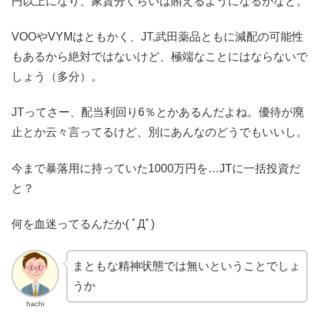
円以上になり、家賃分ぐらいは賄えるようになるかなと。
VOOやVYMはともかく、JT,武田薬品ともに減配の可能性
もあるから絶対ではないけど、極端なことにはならないで
しょう（多分）。
JTってさー、配当利回り6％とかあるんだよね。優待が廃
止とか云々言ってるけど、別にあんなのどうでもいいし。
今まで暴落用に持っていた1000万円を…JTに一括投資だ
と？
何を血迷ってるんだか( ﾟДﾟ)
まともな精神状態では無いということでしょ
うか
hachi